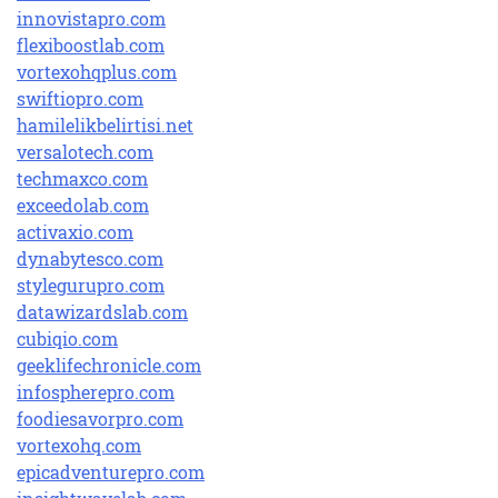
innovistapro.com
flexiboostlab.com
vortexohqplus.com
swiftiopro.com
hamilelikbelirtisi.net
versalotech.com
techmaxco.com
exceedolab.com
activaxio.com
dynabytesco.com
stylegurupro.com
datawizardslab.com
cubiqio.com
geeklifechronicle.com
infospherepro.com
foodiesavorpro.com
vortexohq.com
epicadventurepro.com