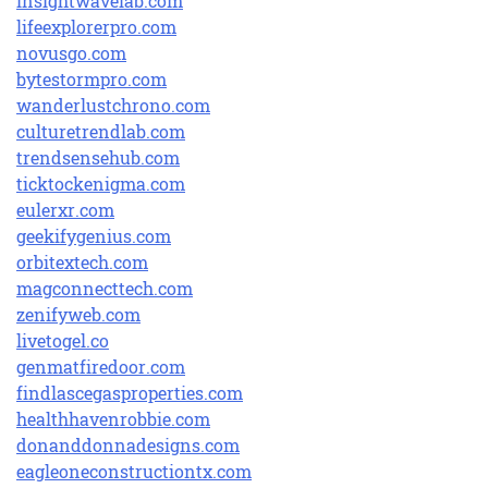
insightwavelab.com
lifeexplorerpro.com
novusgo.com
bytestormpro.com
wanderlustchrono.com
culturetrendlab.com
trendsensehub.com
ticktockenigma.com
eulerxr.com
geekifygenius.com
orbitextech.com
magconnecttech.com
zenifyweb.com
livetogel.co
genmatfiredoor.com
findlascegasproperties.com
healthhavenrobbie.com
donanddonnadesigns.com
eagleoneconstructiontx.com