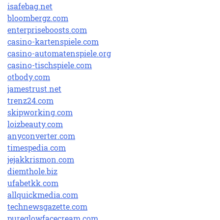
isafebag.net
bloombergz.com
enterpriseboosts.com
casino-kartenspiele.com
casino-automatenspiele.org
casino-tischspiele.com
otbody.com
jamestrust.net
trenz24.com
skipworking.com
loizbeauty.com
anyconverter.com
timespedia.com
jejakkrismon.com
diemthole.biz
ufabetkk.com
allquickmedia.com
technewsgazette.com
pureglowfacecream.com