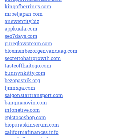
kingofherrings.com
mrbetjapan.com
anewentity.biz
appkuala.com
seo7days.com
pureglowcream.com
bloemenbezorgenvandaag.com
secrettohairgrowth.com
tasteofthaitogo.com
bunnynkitty.com
bezopasnik.org
fjmnxga.com
saigonstartransport.com
bangmaxwin.com
infonetive.com
epictacoshop.com
biopuraskinserum.com
californiafinances.info