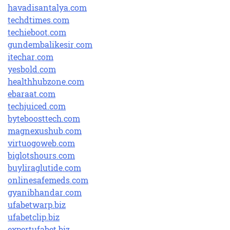
havadisantalya.com
techdtimes.com
techieboot.com
gundembalikesir.com
itechar.com
yesbold.com
healthhubzone.com
ebaraat.com
techjuiced.com
byteboosttech.com
magnexushub.com
virtuogoweb.com
biglotshours.com
buyliraglutide.com
onlinesafemeds.com
gyanibhandar.com
ufabetwarp.biz
ufabetclip.biz