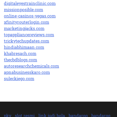
digitaleyestrainclinic.com
missionposible.com
online-casinos-vegas.com
xfinityrouterlogin.com
marketingjacks.com
topappliancereviews.com
trickytechupdates.com
hindiabhimaan.com
khabresach.com
thecbdblogs.com
autoresearchchemicals.com
apnabusinesskaro.com
suleckiego.com
pkv
|
slot resmi
|
link judi bola
|
bandarqq
|
bandarqq
|