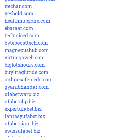
itechar.com
yesbold.com
healthhubzone.com
ebaraat.com
techjuiced.com
byteboosttech.com
magnexushub.com
virtuogoweb.com
biglotshours.com
buyliraglutide.com
onlinesafemeds.com
gyanibhandar.com
ufabetwarp.biz
ufabetclip.biz
expertufabet.biz
fantasyufabet.biz
ufabetsiam.biz
swissufabet.biz