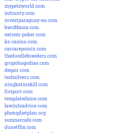
mypetzworld.com
infounty.com
investparaguay-eu.com
bwc88asia.com
extrem-poker.com
ks-casino.com
carcarepoints.com
thedoodlebreeders.com
grupohugodias.com
deqair.com
techsilvers.com
ningkatinskill.com
fivsport.com
templatedzine.com
lawinfoadvice.com
phenqdietplan.org
sumnercafe.com
dunetflix.com