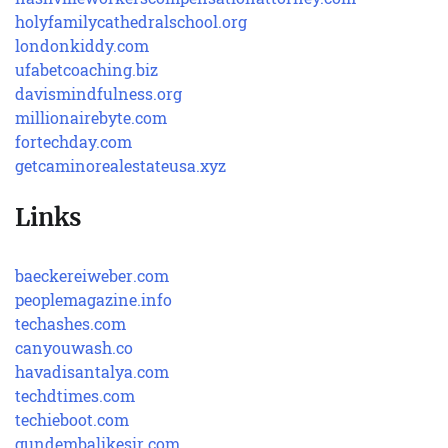
nashvilleworkerscompensationattorney.com
holyfamilycathedralschool.org
londonkiddy.com
ufabetcoaching.biz
davismindfulness.org
millionairebyte.com
fortechday.com
getcaminorealestateusa.xyz
Links
baeckereiweber.com
peoplemagazine.info
techashes.com
canyouwash.co
havadisantalya.com
techdtimes.com
techieboot.com
gundembalikesir.com