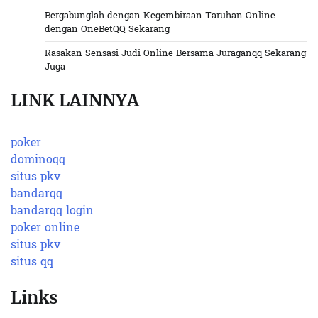
Bergabunglah dengan Kegembiraan Taruhan Online
dengan OneBetQQ Sekarang
Rasakan Sensasi Judi Online Bersama Juraganqq Sekarang
Juga
LINK LAINNYA
poker
dominoqq
situs pkv
bandarqq
bandarqq login
poker online
situs pkv
situs qq
Links