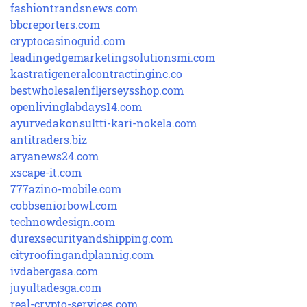
fashiontrandsnews.com
bbcreporters.com
cryptocasinoguid.com
leadingedgemarketingsolutionsmi.com
kastratigeneralcontractinginc.co
bestwholesalenfljerseysshop.com
openlivinglabdays14.com
ayurvedakonsultti-kari-nokela.com
antitraders.biz
aryanews24.com
xscape-it.com
777azino-mobile.com
cobbseniorbowl.com
technowdesign.com
durexsecurityandshipping.com
cityroofingandplannig.com
ivdabergasa.com
juyultadesga.com
real-crypto-services.com