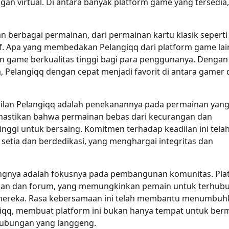
gan virtual. Di antara banyak platform game yang tersedia,
 berbagai permainan, dari permainan kartu klasik seperti
f. Apa yang membedakan Pelangiqq dari platform game la
 game berkualitas tinggi bagi para penggunanya. Dengan
Pelangiqq dengan cepat menjadi favorit di antara gamer 
silan Pelangiqq adalah penekanannya pada permainan yang 
mastikan bahwa permainan bebas dari kecurangan dan
nggi untuk bersaing. Komitmen terhadap keadilan ini tela
tia dan berdedikasi, yang menghargai integritas dan
ingnya adalah fokusnya pada pembangunan komunitas. Pla
brolan dan forum, yang memungkinkan pemain untuk terhub
 mereka. Rasa kebersamaan ini telah membantu menumbuh
giqq, membuat platform ini bukan hanya tempat untuk ber
ubungan yang langgeng.