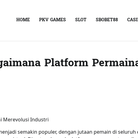
HOME
PKV GAMES
SLOT
SBOBET88
CAS
agaimana Platform Permain
 Merevolusi Industri
menjadi semakin populer, dengan jutaan pemain di seluruh