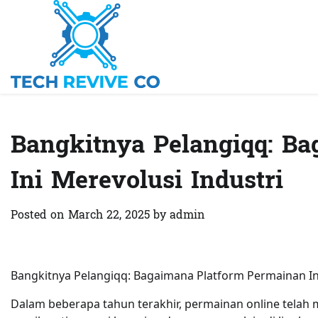
Skip
to
content
Bangkitnya Pelangiqq: B
Ini Merevolusi Industri
Posted on
March 22, 2025
by
admin
Bangkitnya Pelangiqq: Bagaimana Platform Permainan Ini
Dalam beberapa tahun terakhir, permainan online telah 