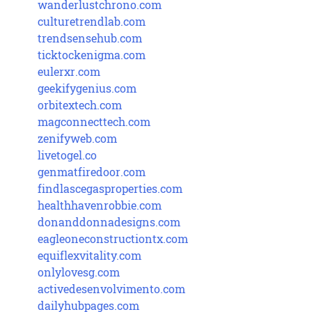
wanderlustchrono.com
culturetrendlab.com
trendsensehub.com
ticktockenigma.com
eulerxr.com
geekifygenius.com
orbitextech.com
magconnecttech.com
zenifyweb.com
livetogel.co
genmatfiredoor.com
findlascegasproperties.com
healthhavenrobbie.com
donanddonnadesigns.com
eagleoneconstructiontx.com
equiflexvitality.com
onlylovesg.com
activedesenvolvimento.com
dailyhubpages.com