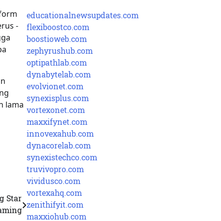
tform
educationalnewsupdates.com
rus -
flexiboostco.com
gga
boostioweb.com
pa
zephyrushub.com
optipathlab.com
dynabytelab.com
an
evolvionet.com
ang
synexisplus.com
n lama
vortexonet.com
maxxifynet.com
innovexahub.com
dynacorelab.com
synexistechco.com
truvivopro.com
vividusco.com
vortexahq.com
g Star
zenithifyit.com
Gaming
maxxiohub.com