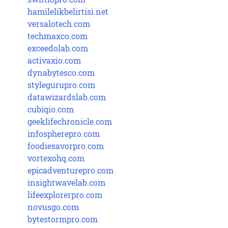
swiftiopro.com
hamilelikbelirtisi.net
versalotech.com
techmaxco.com
exceedolab.com
activaxio.com
dynabytesco.com
stylegurupro.com
datawizardslab.com
cubiqio.com
geeklifechronicle.com
infospherepro.com
foodiesavorpro.com
vortexohq.com
epicadventurepro.com
insightwavelab.com
lifeexplorerpro.com
novusgo.com
bytestormpro.com