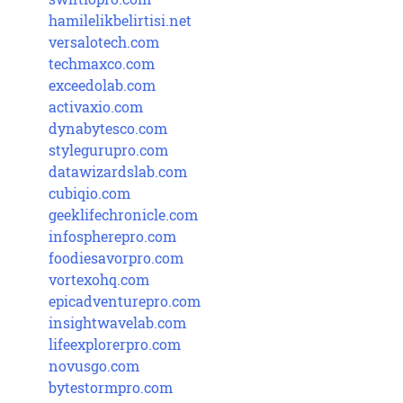
swiftiopro.com
hamilelikbelirtisi.net
versalotech.com
techmaxco.com
exceedolab.com
activaxio.com
dynabytesco.com
stylegurupro.com
datawizardslab.com
cubiqio.com
geeklifechronicle.com
infospherepro.com
foodiesavorpro.com
vortexohq.com
epicadventurepro.com
insightwavelab.com
lifeexplorerpro.com
novusgo.com
bytestormpro.com