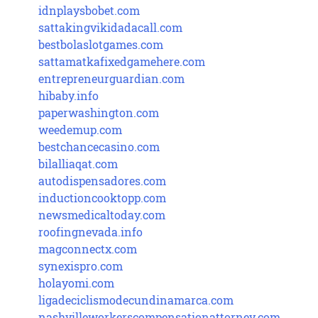
idnplaysbobet.com
sattakingvikidadacall.com
bestbolaslotgames.com
sattamatkafixedgamehere.com
entrepreneurguardian.com
hibaby.info
paperwashington.com
weedemup.com
bestchancecasino.com
bilalliaqat.com
autodispensadores.com
inductioncooktopp.com
newsmedicaltoday.com
roofingnevada.info
magconnectx.com
synexispro.com
holayomi.com
ligadeciclismodecundinamarca.com