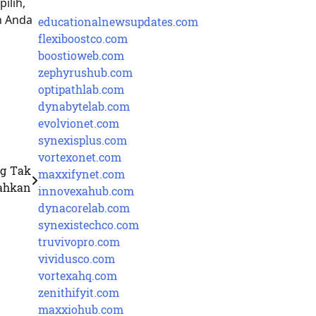
ilih,
n Anda
educationalnewsupdates.com
flexiboostco.com
boostioweb.com
zephyrushub.com
optipathlab.com
dynabytelab.com
evolvionet.com
synexisplus.com
vortexonet.com
ng Tak
maxxifynet.com
ahkan
innovexahub.com
dynacorelab.com
synexistechco.com
truvivopro.com
vividusco.com
vortexahq.com
zenithifyit.com
maxxiohub.com