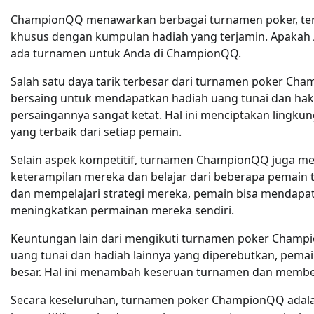
ChampionQQ menawarkan berbagai turnamen poker, term
khusus dengan kumpulan hadiah yang terjamin. Apakah 
ada turnamen untuk Anda di ChampionQQ.
Salah satu daya tarik terbesar dari turnamen poker Ch
bersaing untuk mendapatkan hadiah uang tunai dan hak
persaingannya sangat ketat. Hal ini menciptakan lingk
yang terbaik dari setiap pemain.
Selain aspek kompetitif, turnamen ChampionQQ juga 
keterampilan mereka dan belajar dari beberapa pemain
dan mempelajari strategi mereka, pemain bisa menda
meningkatkan permainan mereka sendiri.
Keuntungan lain dari mengikuti turnamen poker Champ
uang tunai dan hadiah lainnya yang diperebutkan, pe
besar. Hal ini menambah keseruan turnamen dan memberi
Secara keseluruhan, turnamen poker ChampionQQ adala