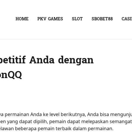
HOME
PKV GAMES
SLOT
SBOBET88
CAS
titif Anda dengan
onQQ
 permainan Anda ke level berikutnya, Anda bisa mengunj
 yang dapat dipilih, pemain dapat melepaskan semangat
elawan beberapa pemain terbaik dalam permainan.