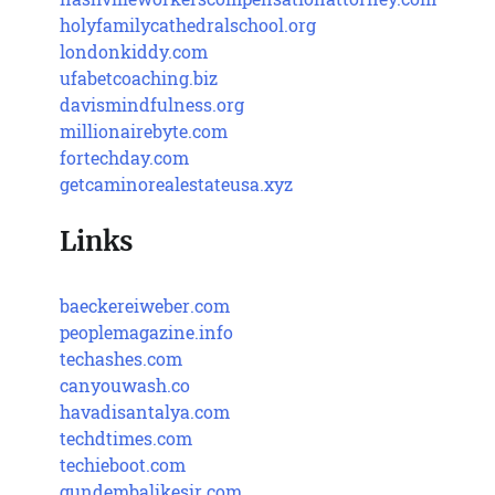
nashvilleworkerscompensationattorney.com
holyfamilycathedralschool.org
londonkiddy.com
ufabetcoaching.biz
davismindfulness.org
millionairebyte.com
fortechday.com
getcaminorealestateusa.xyz
Links
baeckereiweber.com
peoplemagazine.info
techashes.com
canyouwash.co
havadisantalya.com
techdtimes.com
techieboot.com
gundembalikesir.com