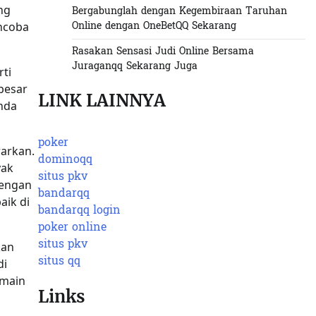
ng
Bergabunglah dengan Kegembiraan Taruhan
ncoba
Online dengan OneBetQQ Sekarang
Rasakan Sensasi Judi Online Bersama
Juraganqq Sekarang Juga
rti
besar
LINK LAINNYA
nda
poker
arkan.
dominoqq
yak
situs pkv
dengan
bandarqq
aik di
bandarqq login
poker online
situs pkv
kan
situs qq
di
emain
Links