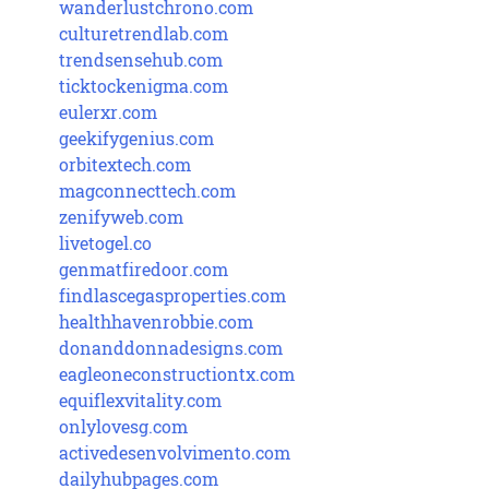
wanderlustchrono.com
culturetrendlab.com
trendsensehub.com
ticktockenigma.com
eulerxr.com
geekifygenius.com
orbitextech.com
magconnecttech.com
zenifyweb.com
livetogel.co
genmatfiredoor.com
findlascegasproperties.com
healthhavenrobbie.com
donanddonnadesigns.com
eagleoneconstructiontx.com
equiflexvitality.com
onlylovesg.com
activedesenvolvimento.com
dailyhubpages.com