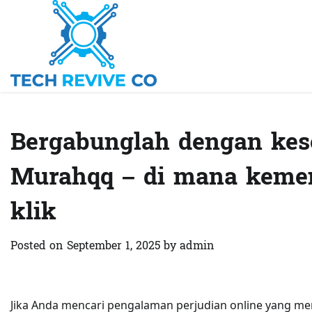
Skip
to
content
Bergabunglah dengan kes
Murahqq – di mana kemen
klik
Posted on
September 1, 2025
by
admin
Jika Anda mencari pengalaman perjudian online yang men