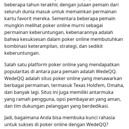
beberapa tahun terakhir, dengan jutaan pemain dari
seluruh dunia masuk untuk memainkan permainan
kartu favorit mereka. Sementara beberapa pemain
mungkin melihat poker online murni sebagai
permainan keberuntungan, kebenarannya adalah
bahwa kesuksesan dalam poker online membutuhkan
kombinasi keterampilan, strategi, dan sedikit
keberuntungan.
Salah satu platform poker online yang mendapatkan
popularitas di antara para pemain adalah WedeQQ.
WedeQQ adalah situs poker online yang menawarkan
berbagai permainan, termasuk Texas Hold’em, Omaha,
dan banyak lagi. Situs ini juga memiliki antarmuka
yang ramah pengguna, opsi pembayaran yang aman,
dan tim dukungan pelanggan yang berdedikasi.
Jadi, bagaimana Anda bisa membuka kunci rahasia
untuk sukses di poker online dengan WedeQQ?