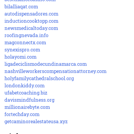
bestchancecasino.com
bilalliaqat.com
autodispensadores.com
inductioncooktopp.com
newsmedicaltoday.com
roofingnevada.info
magconnectx.com
synexispro.com
holayomi.com
ligadeciclismodecundinamarca.com
nashvilleworkerscompensationattorney.com
holyfamilycathedralschool.org
londonkiddy.com
ufabetcoaching.biz
davismindfulness.org
millionairebyte.com
fortechday.com
getcaminorealestateusa.xyz