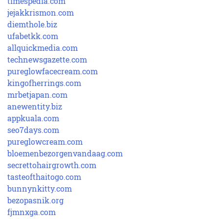
timespedia.com
jejakkrismon.com
diemthole.biz
ufabetkk.com
allquickmedia.com
technewsgazette.com
pureglowfacecream.com
kingofherrings.com
mrbetjapan.com
anewentity.biz
appkuala.com
seo7days.com
pureglowcream.com
bloemenbezorgenvandaag.com
secrettohairgrowth.com
tasteofthaitogo.com
bunnynkitty.com
bezopasnik.org
fjmnxga.com