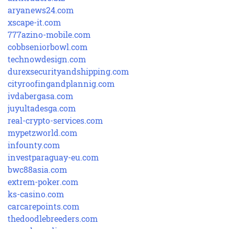
aryanews24.com
xscape-it.com
777azino-mobile.com
cobbseniorbowl.com
technowdesign.com
durexsecurityandshipping.com
cityroofingandplannig.com
ivdabergasa.com
juyultadesga.com
real-crypto-services.com
mypetzworld.com
infounty.com
investparaguay-eu.com
bwc88asia.com
extrem-poker.com
ks-casino.com
carcarepoints.com
thedoodlebreeders.com