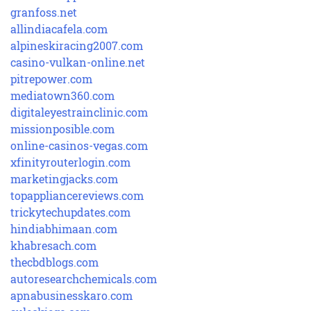
granfoss.net
allindiacafela.com
alpineskiracing2007.com
casino-vulkan-online.net
pitrepower.com
mediatown360.com
digitaleyestrainclinic.com
missionposible.com
online-casinos-vegas.com
xfinityrouterlogin.com
marketingjacks.com
topappliancereviews.com
trickytechupdates.com
hindiabhimaan.com
khabresach.com
thecbdblogs.com
autoresearchchemicals.com
apnabusinesskaro.com