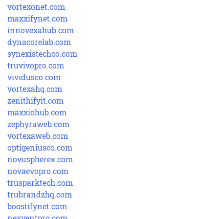
vortexonet.com
maxxifynet.com
innovexahub.com
dynacorelab.com
synexistechco.com
truvivopro.com
vividusco.com
vortexahq.com
zenithifyit.com
maxxiohub.com
zephyraweb.com
vortexaweb.com
optigeniusco.com
novuspherex.com
novaevopro.com
trusparktech.com
trubrandzhq.com
boostifynet.com