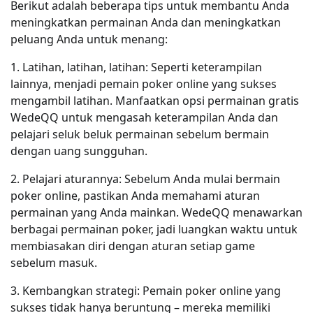
Berikut adalah beberapa tips untuk membantu Anda
meningkatkan permainan Anda dan meningkatkan
peluang Anda untuk menang:
1. Latihan, latihan, latihan: Seperti keterampilan
lainnya, menjadi pemain poker online yang sukses
mengambil latihan. Manfaatkan opsi permainan gratis
WedeQQ untuk mengasah keterampilan Anda dan
pelajari seluk beluk permainan sebelum bermain
dengan uang sungguhan.
2. Pelajari aturannya: Sebelum Anda mulai bermain
poker online, pastikan Anda memahami aturan
permainan yang Anda mainkan. WedeQQ menawarkan
berbagai permainan poker, jadi luangkan waktu untuk
membiasakan diri dengan aturan setiap game
sebelum masuk.
3. Kembangkan strategi: Pemain poker online yang
sukses tidak hanya beruntung – mereka memiliki