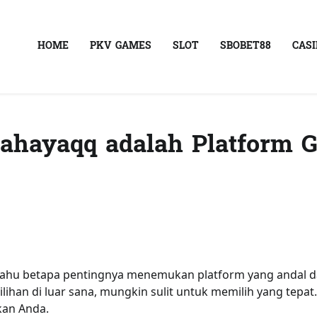
HOME
PKV GAMES
SLOT
SBOBET88
CAS
ahayaqq adalah Platform G
tahu betapa pentingnya menemukan platform yang andal 
ihan di luar sana, mungkin sulit untuk memilih yang tepat.
kan Anda.