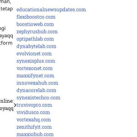
eman,
 tetap
educationalnewsupdates.com
flexiboostco.com
boostioweb.com
ngi
zephyrushub.com
hayaqq
optipathlab.com
atform
dynabytelab.com
evolvionet.com
synexisplus.com
vortexonet.com
maxxifynet.com
innovexahub.com
dynacorelab.com
synexistechco.com
nline:
truvivopro.com
oyaqq
vividusco.com
vortexahq.com
zenithifyit.com
maxxiohub.com