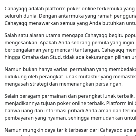
Cahayaqq adalah platform poker online terkemuka yang
seluruh dunia. Dengan antarmuka yang ramah penggun
Cahayaqq menawarkan semua yang Anda butuhkan untuk
Salah satu alasan utama mengapa Cahayaqq begitu popul
mengesankan. Apakah Anda seorang pemula yang ingin 
berpengalaman yang mencari tantangan, Cahayaqq memili
hingga Omaha dan Stud, tidak ada kekurangan pilihan unt
Namun bukan hanya variasi permainan yang membedakan C
didukung oleh perangkat lunak mutakhir yang memastik
mengasah strategi dan memenangkan persaingan.
Selain beragam permainan dan perangkat lunak terbaik, 
menjadikannya tujuan poker online terbaik. Platform ini
bahwa uang dan informasi pribadi Anda aman dan terlin
pembayaran yang nyaman, sehingga memudahkan untuk 
Namun mungkin daya tarik terbesar dari Cahayaqq adala