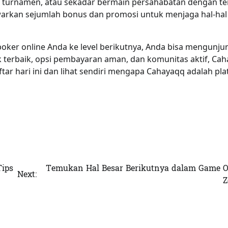
 turnamen, atau sekadar bermain persahabatan dengan t
arkan sejumlah bonus dan promosi untuk menjaga hal-hal
poker online Anda ke level berikutnya, Anda bisa mengunju
terbaik, opsi pembayaran aman, dan komunitas aktif, Ca
tar hari ini dan lihat sendiri mengapa Cahayaqq adalah pl
Tips
Temukan Hal Besar Berikutnya dalam Game O
Next:
Z