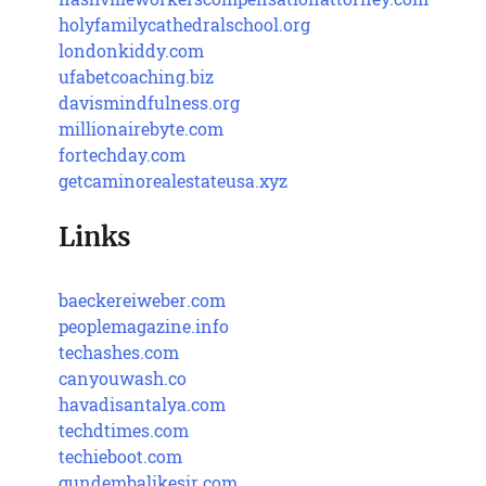
nashvilleworkerscompensationattorney.com
holyfamilycathedralschool.org
londonkiddy.com
ufabetcoaching.biz
davismindfulness.org
millionairebyte.com
fortechday.com
getcaminorealestateusa.xyz
Links
baeckereiweber.com
peoplemagazine.info
techashes.com
canyouwash.co
havadisantalya.com
techdtimes.com
techieboot.com
gundembalikesir.com