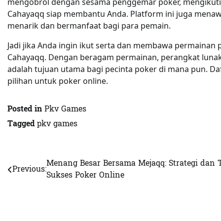
mengobrol dengan sesama penggemar poker, mengikuti
Cahayaqq siap membantu Anda. Platform ini juga menaw
menarik dan bermanfaat bagi para pemain.
Jadi jika Anda ingin ikut serta dan membawa permainan 
Cahayaqq. Dengan beragam permainan, perangkat lunak 
adalah tujuan utama bagi pecinta poker di mana pun. Daf
pilihan untuk poker online.
Posted in
Pkv Games
Tagged
pkv games
Menang Besar Bersama Mejaqq: Strategi dan 
Post
Previous:
Sukses Poker Online
navigation