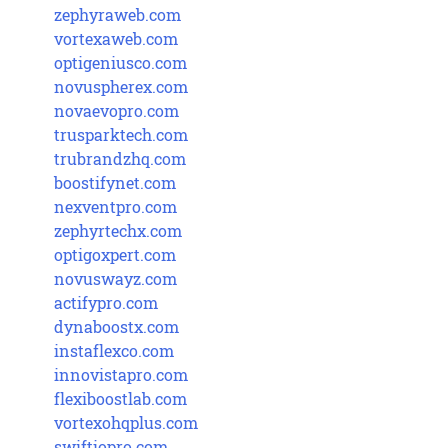
zephyraweb.com
vortexaweb.com
optigeniusco.com
novuspherex.com
novaevopro.com
trusparktech.com
trubrandzhq.com
boostifynet.com
nexventpro.com
zephyrtechx.com
optigoxpert.com
novuswayz.com
actifypro.com
dynaboostx.com
instaflexco.com
innovistapro.com
flexiboostlab.com
vortexohqplus.com