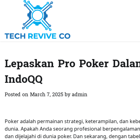
Skip
to
content
Lepaskan Pro Poker Dala
IndoQQ
Posted on
March 7, 2025
by
admin
Poker adalah permainan strategi, keterampilan, dan ke
dunia. Apakah Anda seorang profesional berpengalaman a
dan dijelajahi di dunia poker. Dan sekarang, dengan tab