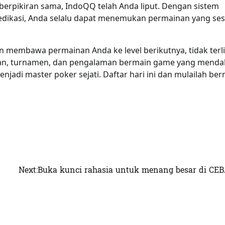
rpikiran sama, IndoQQ telah Anda liput. Dengan sistem
dikasi, Anda selalu dapat menemukan permainan yang ses
an membawa permainan Anda ke level berikutnya, tidak terl
ainan, turnamen, dan pengalaman bermain game yang menda
adi master poker sejati. Daftar hari ini dan mulailah be
Next:
Buka kunci rahasia untuk menang besar di C