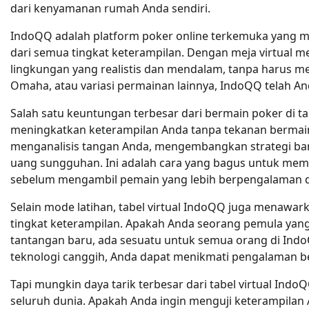
dari kenyamanan rumah Anda sendiri.
IndoQQ adalah platform poker online terkemuka yang
dari semua tingkat keterampilan. Dengan meja virtual 
lingkungan yang realistis dan mendalam, tanpa harus m
Omaha, atau variasi permainan lainnya, IndoQQ telah And
Salah satu keuntungan terbesar dari bermain poker di t
meningkatkan keterampilan Anda tanpa tekanan bermai
menganalisis tangan Anda, mengembangkan strategi ba
uang sungguhan. Ini adalah cara yang bagus untuk me
sebelum mengambil pemain yang lebih berpengalaman 
Selain mode latihan, tabel virtual IndoQQ juga menaw
tingkat keterampilan. Apakah Anda seorang pemula yang
tantangan baru, ada sesuatu untuk semua orang di In
teknologi canggih, Anda dapat menikmati pengalaman b
Tapi mungkin daya tarik terbesar dari tabel virtual In
seluruh dunia. Apakah Anda ingin menguji keterampilan 