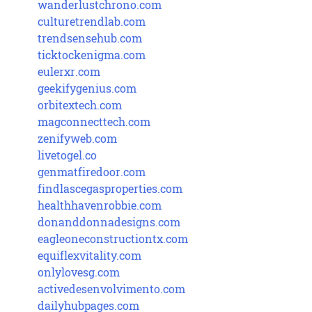
wanderlustchrono.com
culturetrendlab.com
trendsensehub.com
ticktockenigma.com
eulerxr.com
geekifygenius.com
orbitextech.com
magconnecttech.com
zenifyweb.com
livetogel.co
genmatfiredoor.com
findlascegasproperties.com
healthhavenrobbie.com
donanddonnadesigns.com
eagleoneconstructiontx.com
equiflexvitality.com
onlylovesg.com
activedesenvolvimento.com
dailyhubpages.com