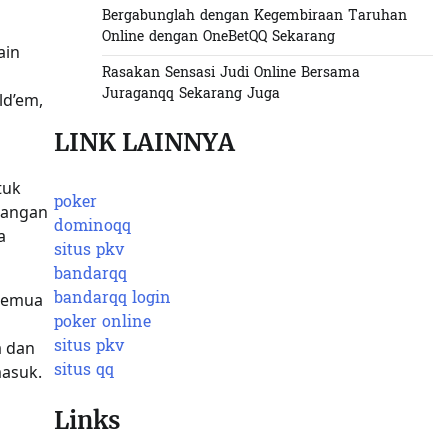
Bergabunglah dengan Kegembiraan Taruhan
Online dengan OneBetQQ Sekarang
ain
Rasakan Sensasi Judi Online Bersama
Juraganqq Sekarang Juga
ld’em,
LINK LAINNYA
tuk
poker
langan
dominoqq
a
situs pkv
bandarqq
bandarqq login
 semua
poker online
situs pkv
a dan
situs qq
masuk.
Links