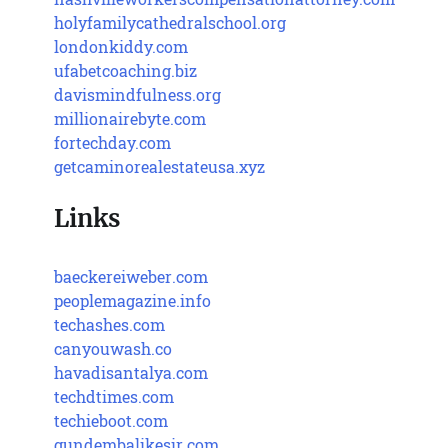
nashvilleworkerscompensationattorney.com
holyfamilycathedralschool.org
londonkiddy.com
ufabetcoaching.biz
davismindfulness.org
millionairebyte.com
fortechday.com
getcaminorealestateusa.xyz
Links
baeckereiweber.com
peoplemagazine.info
techashes.com
canyouwash.co
havadisantalya.com
techdtimes.com
techieboot.com
gundembalikesir.com