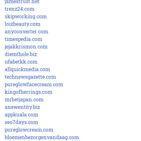
jamestrust.net
trenz24.com
skipworking.com
loizbeauty.com
anyconverter.com
timespedia.com
jejakkrismon.com
diemthole.biz
ufabetkk.com
allquickmedia.com
technewsgazette.com
pureglowfacecream.com
kingofherrings.com
mrbetjapan.com
anewentity.biz
appkuala.com
seo7days.com
pureglowcream.com
bloemenbezorgenvandaag.com