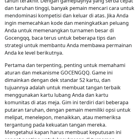
tahun terakhir. Dengan gameplaynya yang serba cepat
dan taruhan tinggi, banyak pemain mencari cara untuk
mendominasi kompetisi dan keluar di atas. Jika Anda
ingin memecahkan kode dan meningkatkan peluang
Anda untuk memenangkan turnamen besar di
Gocengqq, baca terus untuk beberapa tips dan
strategi untuk membantu Anda membawa permainan
Anda ke level berikutnya.
Pertama dan terpenting, penting untuk memahami
aturan dan mekanisme GOCENGQQ. Game ini
dimainkan dengan dek standar 52 kartu, dan
tujuannya adalah untuk membuat tangan terbaik
menggunakan kartu lubang Anda dan kartu
komunitas di atas meja. Gim ini terdiri dari beberapa
putaran taruhan, dengan pemain memiliki opsi untuk
melipat, menelepon, menaikkan, atau memeriksa
tergantung pada kekuatan tangan mereka.
Mengetahui kapan harus membuat keputusan ini