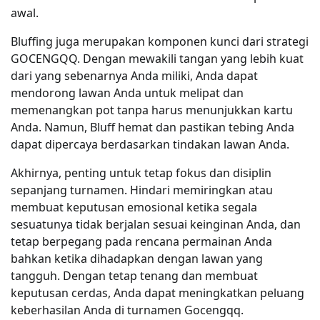
awal.
Bluffing juga merupakan komponen kunci dari strategi
GOCENGQQ. Dengan mewakili tangan yang lebih kuat
dari yang sebenarnya Anda miliki, Anda dapat
mendorong lawan Anda untuk melipat dan
memenangkan pot tanpa harus menunjukkan kartu
Anda. Namun, Bluff hemat dan pastikan tebing Anda
dapat dipercaya berdasarkan tindakan lawan Anda.
Akhirnya, penting untuk tetap fokus dan disiplin
sepanjang turnamen. Hindari memiringkan atau
membuat keputusan emosional ketika segala
sesuatunya tidak berjalan sesuai keinginan Anda, dan
tetap berpegang pada rencana permainan Anda
bahkan ketika dihadapkan dengan lawan yang
tangguh. Dengan tetap tenang dan membuat
keputusan cerdas, Anda dapat meningkatkan peluang
keberhasilan Anda di turnamen Gocengqq.