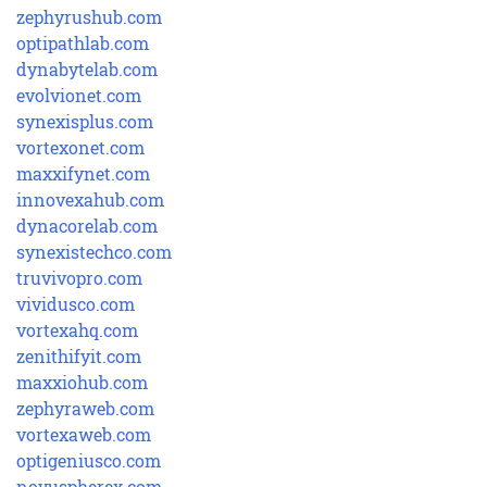
zephyrushub.com
optipathlab.com
dynabytelab.com
evolvionet.com
synexisplus.com
vortexonet.com
maxxifynet.com
innovexahub.com
dynacorelab.com
synexistechco.com
truvivopro.com
vividusco.com
vortexahq.com
zenithifyit.com
maxxiohub.com
zephyraweb.com
vortexaweb.com
optigeniusco.com