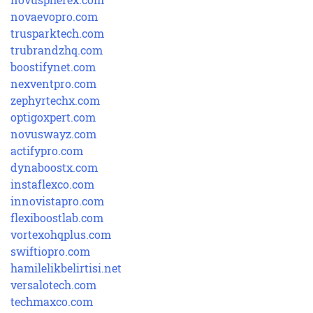
novuspherex.com
novaevopro.com
trusparktech.com
trubrandzhq.com
boostifynet.com
nexventpro.com
zephyrtechx.com
optigoxpert.com
novuswayz.com
actifypro.com
dynaboostx.com
instaflexco.com
innovistapro.com
flexiboostlab.com
vortexohqplus.com
swiftiopro.com
hamilelikbelirtisi.net
versalotech.com
techmaxco.com