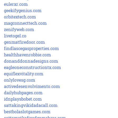
eulerxr.com
geekifygenius.com
orbitextech.com
magconnecttech.com
zenifyweb.com
livetogel.co
genmatfiredoor.com
findlascegasproperties.com
healthhavenrobbie.com
donanddonnadesigns.com
eagleoneconstructiontx.com
equiflexvitality.com
onlylovesg.com
activedesenvolvimento.com
dailyhubpages.com
idnplaysbobet.com
sattakingvikidadacall.com
bestbolaslotgames.com