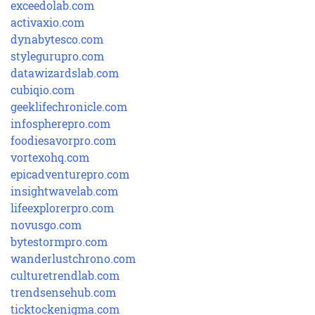
exceedolab.com
activaxio.com
dynabytesco.com
stylegurupro.com
datawizardslab.com
cubiqio.com
geeklifechronicle.com
infospherepro.com
foodiesavorpro.com
vortexohq.com
epicadventurepro.com
insightwavelab.com
lifeexplorerpro.com
novusgo.com
bytestormpro.com
wanderlustchrono.com
culturetrendlab.com
trendsensehub.com
ticktockenigma.com