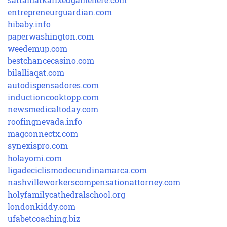
sattamatkafixedgamehere.com
entrepreneurguardian.com
hibaby.info
paperwashington.com
weedemup.com
bestchancecasino.com
bilalliaqat.com
autodispensadores.com
inductioncooktopp.com
newsmedicaltoday.com
roofingnevada.info
magconnectx.com
synexispro.com
holayomi.com
ligadeciclismodecundinamarca.com
nashvilleworkerscompensationattorney.com
holyfamilycathedralschool.org
londonkiddy.com
ufabetcoaching.biz