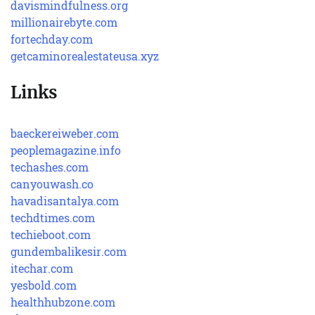
davismindfulness.org
millionairebyte.com
fortechday.com
getcaminorealestateusa.xyz
Links
baeckereiweber.com
peoplemagazine.info
techashes.com
canyouwash.co
havadisantalya.com
techdtimes.com
techieboot.com
gundembalikesir.com
itechar.com
yesbold.com
healthhubzone.com