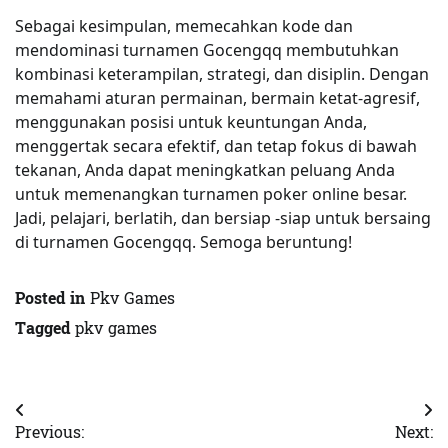
Sebagai kesimpulan, memecahkan kode dan
mendominasi turnamen Gocengqq membutuhkan
kombinasi keterampilan, strategi, dan disiplin. Dengan
memahami aturan permainan, bermain ketat-agresif,
menggunakan posisi untuk keuntungan Anda,
menggertak secara efektif, dan tetap fokus di bawah
tekanan, Anda dapat meningkatkan peluang Anda
untuk memenangkan turnamen poker online besar.
Jadi, pelajari, berlatih, dan bersiap -siap untuk bersaing
di turnamen Gocengqq. Semoga beruntung!
Posted in
Pkv Games
Tagged
pkv games
Post
Previous:
Next: