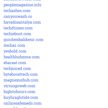
peoplemagazine.info
techashes.com
canyouwash.co
havadisantalya.com
techdtimes.com
techieboot.com
gundembalikesir.com
itechar.com
yesbold.com
healthhubzone.com
ebaraat.com
techjuiced.com
byteboosttech.com
magnexushub.com
virtuogoweb.com
biglotshours.com
buyliraglutide.com
onlinesafemeds.com