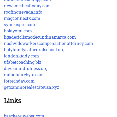
inductioncooktopp.com
newsmedicaltoday.com
roofingnevada.info
magconnectx.com
synexispro.com
holayomi.com
ligadeciclismodecundinamarca.com
nashvilleworkerscompensationattorney.com
holyfamilycathedralschool.org
londonkiddy.com
ufabetcoaching.biz
davismindfulness.org
millionairebyte.com
fortechday.com
getcaminorealestateusa.xyz
Links
baeckereiweber.com