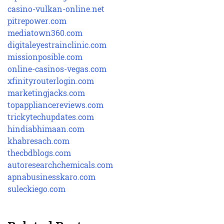
casino-vulkan-online.net
pitrepower.com
mediatown360.com
digitaleyestrainclinic.com
missionposible.com
online-casinos-vegas.com
xfinityrouterlogin.com
marketingjacks.com
topappliancereviews.com
trickytechupdates.com
hindiabhimaan.com
khabresach.com
thecbdblogs.com
autoresearchchemicals.com
apnabusinesskaro.com
suleckiego.com