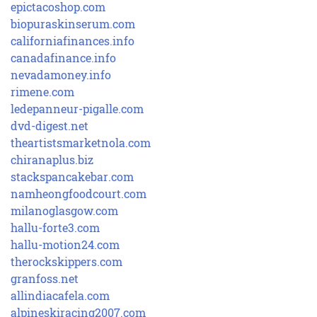
epictacoshop.com
biopuraskinserum.com
californiafinances.info
canadafinance.info
nevadamoney.info
rimene.com
ledepanneur-pigalle.com
dvd-digest.net
theartistsmarketnola.com
chiranaplus.biz
stackspancakebar.com
namheongfoodcourt.com
milanoglasgow.com
hallu-forte3.com
hallu-motion24.com
therockskippers.com
granfoss.net
allindiacafela.com
alpineskiracing2007.com