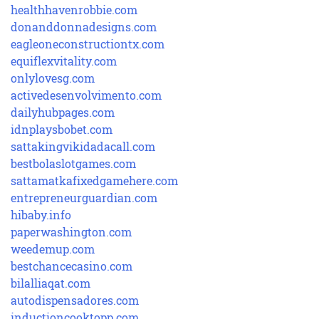
healthhavenrobbie.com
donanddonnadesigns.com
eagleoneconstructiontx.com
equiflexvitality.com
onlylovesg.com
activedesenvolvimento.com
dailyhubpages.com
idnplaysbobet.com
sattakingvikidadacall.com
bestbolaslotgames.com
sattamatkafixedgamehere.com
entrepreneurguardian.com
hibaby.info
paperwashington.com
weedemup.com
bestchancecasino.com
bilalliaqat.com
autodispensadores.com