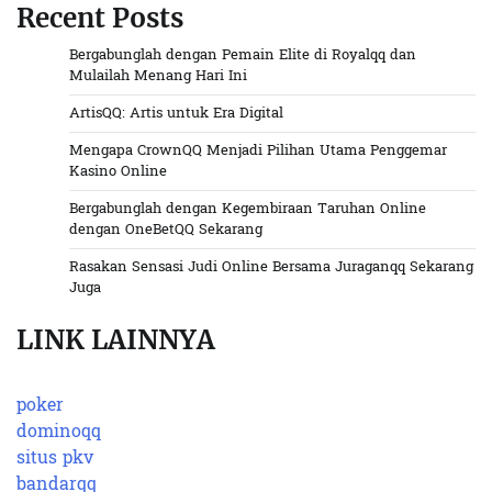
Recent Posts
Bergabunglah dengan Pemain Elite di Royalqq dan
Mulailah Menang Hari Ini
ArtisQQ: Artis untuk Era Digital
Mengapa CrownQQ Menjadi Pilihan Utama Penggemar
Kasino Online
Bergabunglah dengan Kegembiraan Taruhan Online
dengan OneBetQQ Sekarang
Rasakan Sensasi Judi Online Bersama Juraganqq Sekarang
Juga
LINK LAINNYA
poker
dominoqq
situs pkv
bandarqq