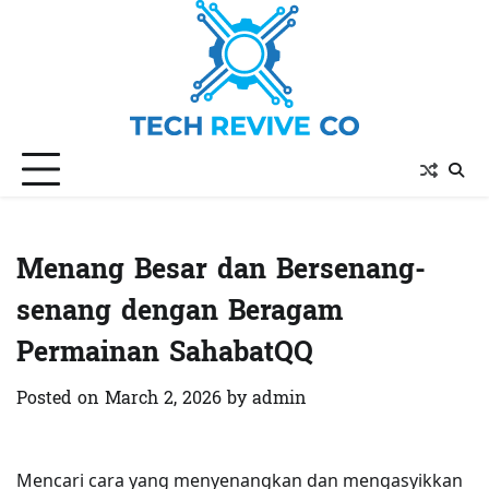
Skip
to
content
Menang Besar dan Bersenang-
senang dengan Beragam
Permainan SahabatQQ
Posted on
March 2, 2026
by
admin
Mencari cara yang menyenangkan dan mengasyikkan