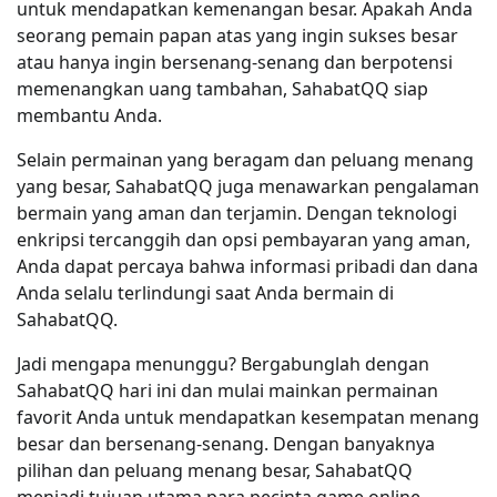
untuk mendapatkan kemenangan besar. Apakah Anda
seorang pemain papan atas yang ingin sukses besar
atau hanya ingin bersenang-senang dan berpotensi
memenangkan uang tambahan, SahabatQQ siap
membantu Anda.
Selain permainan yang beragam dan peluang menang
yang besar, SahabatQQ juga menawarkan pengalaman
bermain yang aman dan terjamin. Dengan teknologi
enkripsi tercanggih dan opsi pembayaran yang aman,
Anda dapat percaya bahwa informasi pribadi dan dana
Anda selalu terlindungi saat Anda bermain di
SahabatQQ.
Jadi mengapa menunggu? Bergabunglah dengan
SahabatQQ hari ini dan mulai mainkan permainan
favorit Anda untuk mendapatkan kesempatan menang
besar dan bersenang-senang. Dengan banyaknya
pilihan dan peluang menang besar, SahabatQQ