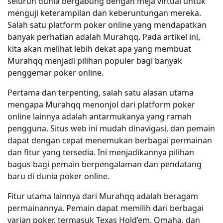
seluruh dunia bergabung dengan meja virtual untuk
menguji keterampilan dan keberuntungan mereka.
Salah satu platform poker online yang mendapatkan
banyak perhatian adalah Murahqq. Pada artikel ini,
kita akan melihat lebih dekat apa yang membuat
Murahqq menjadi pilihan populer bagi banyak
penggemar poker online.
Pertama dan terpenting, salah satu alasan utama
mengapa Murahqq menonjol dari platform poker
online lainnya adalah antarmukanya yang ramah
pengguna. Situs web ini mudah dinavigasi, dan pemain
dapat dengan cepat menemukan berbagai permainan
dan fitur yang tersedia. Ini menjadikannya pilihan
bagus bagi pemain berpengalaman dan pendatang
baru di dunia poker online.
Fitur utama lainnya dari Murahqq adalah beragam
permainannya. Pemain dapat memilih dari berbagai
varian poker, termasuk Texas Hold’em, Omaha, dan