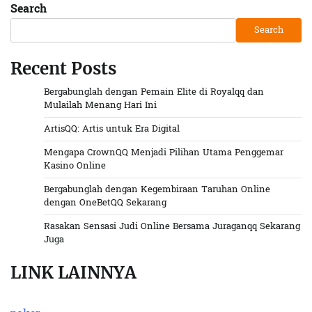
Search
Search
Recent Posts
Bergabunglah dengan Pemain Elite di Royalqq dan
Mulailah Menang Hari Ini
ArtisQQ: Artis untuk Era Digital
Mengapa CrownQQ Menjadi Pilihan Utama Penggemar
Kasino Online
Bergabunglah dengan Kegembiraan Taruhan Online
dengan OneBetQQ Sekarang
Rasakan Sensasi Judi Online Bersama Juraganqq Sekarang
Juga
LINK LAINNYA