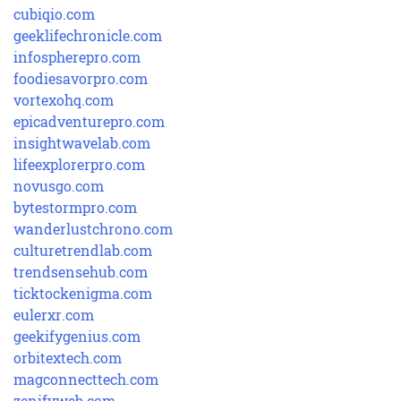
cubiqio.com
geeklifechronicle.com
infospherepro.com
foodiesavorpro.com
vortexohq.com
epicadventurepro.com
insightwavelab.com
lifeexplorerpro.com
novusgo.com
bytestormpro.com
wanderlustchrono.com
culturetrendlab.com
trendsensehub.com
ticktockenigma.com
eulerxr.com
geekifygenius.com
orbitextech.com
magconnecttech.com