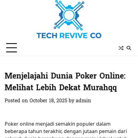
Skip
to
content
Menjelajahi Dunia Poker Online:
Melihat Lebih Dekat Murahqq
Posted on
October 18, 2025
by
admin
Poker online menjadi semakin populer dalam
beberapa tahun terakhir, dengan jutaan pemain dari