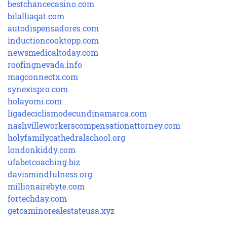
bestchancecasino.com
bilalliaqat.com
autodispensadores.com
inductioncooktopp.com
newsmedicaltoday.com
roofingnevada.info
magconnectx.com
synexispro.com
holayomi.com
ligadeciclismodecundinamarca.com
nashvilleworkerscompensationattorney.com
holyfamilycathedralschool.org
londonkiddy.com
ufabetcoaching.biz
davismindfulness.org
millionairebyte.com
fortechday.com
getcaminorealestateusa.xyz