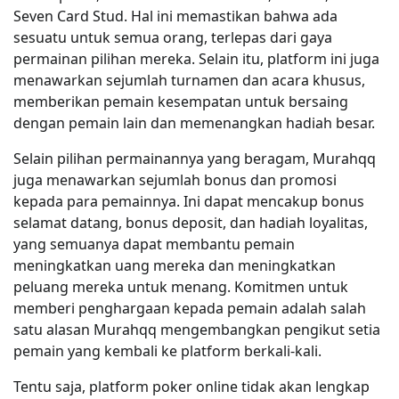
Seven Card Stud. Hal ini memastikan bahwa ada
sesuatu untuk semua orang, terlepas dari gaya
permainan pilihan mereka. Selain itu, platform ini juga
menawarkan sejumlah turnamen dan acara khusus,
memberikan pemain kesempatan untuk bersaing
dengan pemain lain dan memenangkan hadiah besar.
Selain pilihan permainannya yang beragam, Murahqq
juga menawarkan sejumlah bonus dan promosi
kepada para pemainnya. Ini dapat mencakup bonus
selamat datang, bonus deposit, dan hadiah loyalitas,
yang semuanya dapat membantu pemain
meningkatkan uang mereka dan meningkatkan
peluang mereka untuk menang. Komitmen untuk
memberi penghargaan kepada pemain adalah salah
satu alasan Murahqq mengembangkan pengikut setia
pemain yang kembali ke platform berkali-kali.
Tentu saja, platform poker online tidak akan lengkap