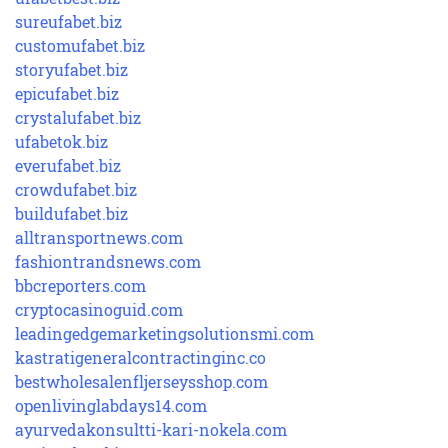
ufabetbest.biz
sureufabet.biz
customufabet.biz
storyufabet.biz
epicufabet.biz
crystalufabet.biz
ufabetok.biz
everufabet.biz
crowdufabet.biz
buildufabet.biz
alltransportnews.com
fashiontrandsnews.com
bbcreporters.com
cryptocasinoguid.com
leadingedgemarketingsolutionsmi.com
kastratigeneralcontractinginc.co
bestwholesalenfljerseysshop.com
openlivinglabdays14.com
ayurvedakonsultti-kari-nokela.com