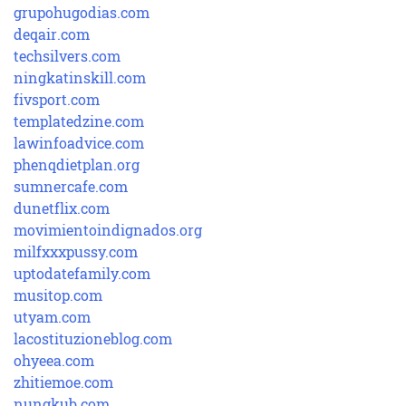
grupohugodias.com
deqair.com
techsilvers.com
ningkatinskill.com
fivsport.com
templatedzine.com
lawinfoadvice.com
phenqdietplan.org
sumnercafe.com
dunetflix.com
movimientoindignados.org
milfxxxpussy.com
uptodatefamily.com
musitop.com
utyam.com
lacostituzioneblog.com
ohyeea.com
zhitiemoe.com