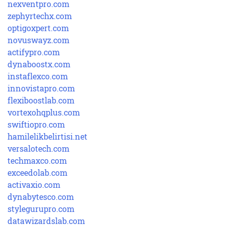
nexventpro.com
zephyrtechx.com
optigoxpert.com
novuswayz.com
actifypro.com
dynaboostx.com
instaflexco.com
innovistapro.com
flexiboostlab.com
vortexohqplus.com
swiftiopro.com
hamilelikbelirtisi.net
versalotech.com
techmaxco.com
exceedolab.com
activaxio.com
dynabytesco.com
stylegurupro.com
datawizardslab.com