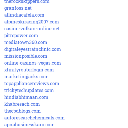
therockskippers.com
granfoss.net
allindiacafela.com
alpineskiracing2007.com
casino-vulkan-online.net
pitrepower.com
mediatown360.com
digitaleyestrainclinic.com
missionposible.com
online-casinos-vegas.com
xfinityrouterlogin.com
marketingjacks.com
topappliancereviews.com
trickytechupdates.com
hindiabhimaan.com
khabresach.com
thecbdblogs.com
autoresearchchemicals.com
apnabusinesskaro.com