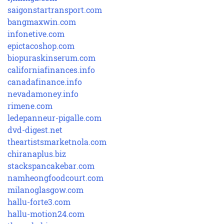
saigonstartransport.com
bangmaxwin.com
infonetive.com
epictacoshop.com
biopuraskinserum.com
californiafinances.info
canadafinance.info
nevadamoney.info
rimene.com
ledepanneur-pigalle.com
dvd-digest.net
theartistsmarketnola.com
chiranaplus.biz
stackspancakebar.com
namheongfoodcourt.com
milanoglasgow.com
hallu-forte3.com
hallu-motion24.com