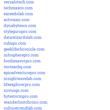
versalotech.com
techmaxco.com
exceedolab.com
activaxio.com
dynabytesco.com
stylegurupro.com
datawizardslab.com
cubiqio.com
geeklifechronicle.com
infospherepro.com
foodiesavorpro.com
vortexohq.com
epicadventurepro.com
insightwavelab.com
lifeexplorerpro.com
novusgo.com
bytestormpro.com
wanderlustchrono.com
culturetrendlab.com