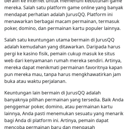
beralih ke internet untuk memenuhi kebutuhan game
mereka. Salah satu platform game online yang banyak
mendapat perhatian adalah JurusQQ. Platform ini
menawarkan berbagai macam permainan, termasuk
poker, domino, dan permainan kartu populer lainnya.
Salah satu keuntungan utama bermain di JurusQQ
adalah kemudahan yang ditawarkan. Daripada harus
pergi ke kasino fisik, pemain cukup masuk ke situs
web dari kenyamanan rumah mereka sendiri. Artinya,
mereka dapat menikmati permainan favoritnya kapan
pun mereka mau, tanpa harus mengkhawatirkan jam
buka atau waktu perjalanan.
Keuntungan lain bermain di JurusQQ adalah
banyaknya pilihan permainan yang tersedia. Baik Anda
penggemar poker, domino, atau permainan kartu
lainnya, Anda pasti menemukan sesuatu yang menarik
bagi Anda di platform ini. Artinya, pemain dapat
mencoba permainan baru dan mengasah