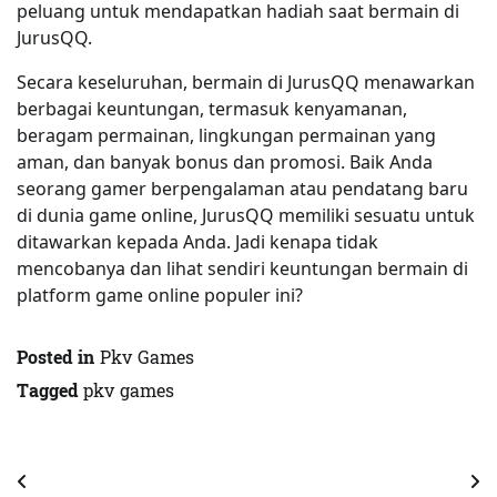
peluang untuk mendapatkan hadiah saat bermain di
JurusQQ.
Secara keseluruhan, bermain di JurusQQ menawarkan
berbagai keuntungan, termasuk kenyamanan,
beragam permainan, lingkungan permainan yang
aman, dan banyak bonus dan promosi. Baik Anda
seorang gamer berpengalaman atau pendatang baru
di dunia game online, JurusQQ memiliki sesuatu untuk
ditawarkan kepada Anda. Jadi kenapa tidak
mencobanya dan lihat sendiri keuntungan bermain di
platform game online populer ini?
Posted in
Pkv Games
Tagged
pkv games
Post