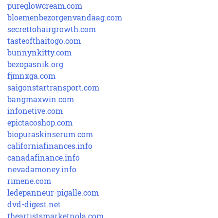
pureglowcream.com
bloemenbezorgenvandaag.com
secrettohairgrowth.com
tasteofthaitogo.com
bunnynkitty.com
bezopasnik.org
fjmnxga.com
saigonstartransport.com
bangmaxwin.com
infonetive.com
epictacoshop.com
biopuraskinserum.com
californiafinances.info
canadafinance.info
nevadamoney.info
rimene.com
ledepanneur-pigalle.com
dvd-digest.net
theartistsmarketnola.com