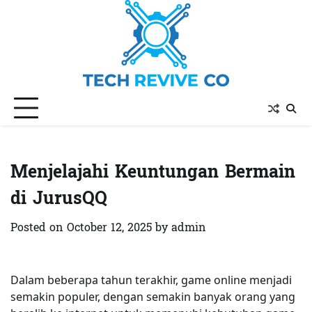
Skip
to
content
Menjelajahi Keuntungan Bermain
di JurusQQ
Posted on
October 12, 2025
by
admin
Dalam beberapa tahun terakhir, game online menjadi
semakin populer, dengan semakin banyak orang yang