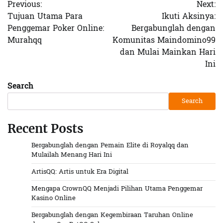
Previous:
Next:
navigation
Tujuan Utama Para
Ikuti Aksinya:
Penggemar Poker Online:
Bergabunglah dengan
Murahqq
Komunitas Maindomino99
dan Mulai Mainkan Hari
Ini
Search
Search
Recent Posts
Bergabunglah dengan Pemain Elite di Royalqq dan
Mulailah Menang Hari Ini
ArtisQQ: Artis untuk Era Digital
Mengapa CrownQQ Menjadi Pilihan Utama Penggemar
Kasino Online
Bergabunglah dengan Kegembiraan Taruhan Online