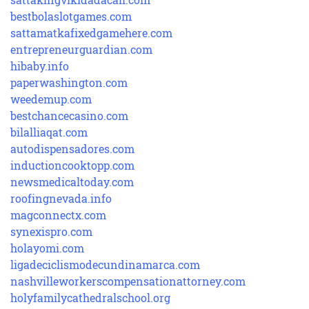
sattakingvikidadacall.com
bestbolaslotgames.com
sattamatkafixedgamehere.com
entrepreneurguardian.com
hibaby.info
paperwashington.com
weedemup.com
bestchancecasino.com
bilalliaqat.com
autodispensadores.com
inductioncooktopp.com
newsmedicaltoday.com
roofingnevada.info
magconnectx.com
synexispro.com
holayomi.com
ligadeciclismodecundinamarca.com
nashvilleworkerscompensationattorney.com
holyfamilycathedralschool.org