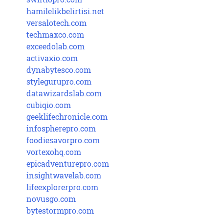
swiftiopro.com
hamilelikbelirtisi.net
versalotech.com
techmaxco.com
exceedolab.com
activaxio.com
dynabytesco.com
stylegurupro.com
datawizardslab.com
cubiqio.com
geeklifechronicle.com
infospherepro.com
foodiesavorpro.com
vortexohq.com
epicadventurepro.com
insightwavelab.com
lifeexplorerpro.com
novusgo.com
bytestormpro.com