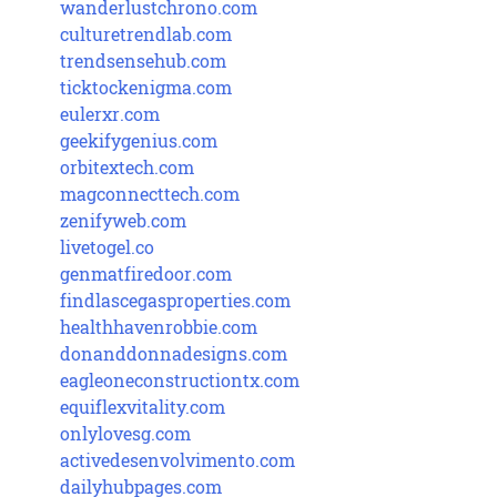
wanderlustchrono.com
culturetrendlab.com
trendsensehub.com
ticktockenigma.com
eulerxr.com
geekifygenius.com
orbitextech.com
magconnecttech.com
zenifyweb.com
livetogel.co
genmatfiredoor.com
findlascegasproperties.com
healthhavenrobbie.com
donanddonnadesigns.com
eagleoneconstructiontx.com
equiflexvitality.com
onlylovesg.com
activedesenvolvimento.com
dailyhubpages.com