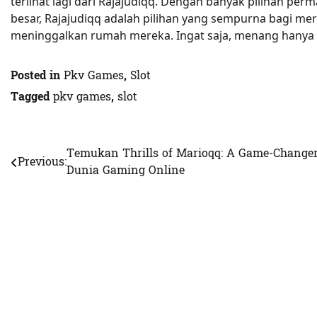
terlihat lagi dari Rajajudiqq. Dengan banyak pilihan p
besar, Rajajudiqq adalah pilihan yang sempurna bagi me
meninggalkan rumah mereka. Ingat saja, menang hanya 
Posted in
Pkv Games
,
Slot
Tagged
pkv games
,
slot
Temukan Thrills of Marioqq: A Game-Changer
Post
Previous:
Dunia Gaming Online
navigation