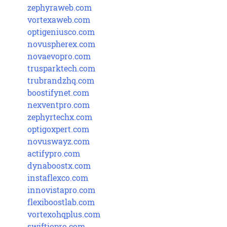
zephyraweb.com
vortexaweb.com
optigeniusco.com
novuspherex.com
novaevopro.com
trusparktech.com
trubrandzhq.com
boostifynet.com
nexventpro.com
zephyrtechx.com
optigoxpert.com
novuswayz.com
actifypro.com
dynaboostx.com
instaflexco.com
innovistapro.com
flexiboostlab.com
vortexohqplus.com