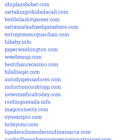
idnplaysbobet.com
sattakingvikidadacall.com
bestbolaslotgames.com
sattamatkafixedgamehere.com
entrepreneurguardian.com
hibaby.info
paperwashington.com
weedemup.com
bestchancecasino.com
bilalliaqat.com
autodispensadores.com
inductioncooktopp.com
newsmedicaltoday.com
roofingnevada.info
magconnectx.com
synexispro.com
holayomi.com
ligadeciclismodecundinamarca.com