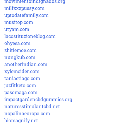
movimientoindignados.org
milfxxxpussy.com
uptodatefamily.com
musitop.com
utyam.com
lacostituzioneblog.com
ohyeea.com
zhitiemoe.com
nungkub.com
anotherindian.com
xylemcider.com
taniaetiago.com
juzfitketo.com
pasomaga.com
impactgardencbdgummies.org
naturesstimulantcbd.net
nopalinaeuropa.com
biomagnify.net