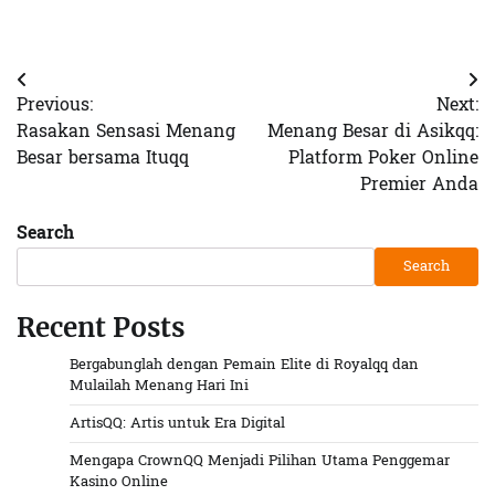
Post
Previous:
Next:
navigation
Rasakan Sensasi Menang
Menang Besar di Asikqq:
Besar bersama Ituqq
Platform Poker Online
Premier Anda
Search
Search
Recent Posts
Bergabunglah dengan Pemain Elite di Royalqq dan
Mulailah Menang Hari Ini
ArtisQQ: Artis untuk Era Digital
Mengapa CrownQQ Menjadi Pilihan Utama Penggemar
Kasino Online