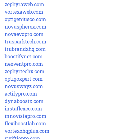
zephyraweb.com
vortexaweb.com
optigeniusco.com
novuspherex.com
novaevopro.com
trusparktech.com
trubrandzhq.com
boostifynet.com
nexventpro.com
zephyrtechx.com
optigoxpert.com
novuswayz.com
actifypro.com
dynaboostx.com
instaflexco.com
innovistapro.com
flexiboostlab.com
vortexohqplus.com