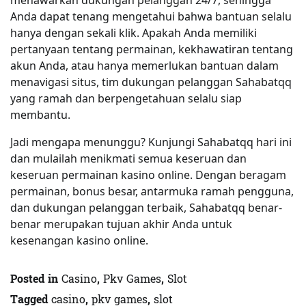
menawarkan dukungan pelanggan 24/7, sehingga
Anda dapat tenang mengetahui bahwa bantuan selalu
hanya dengan sekali klik. Apakah Anda memiliki
pertanyaan tentang permainan, kekhawatiran tentang
akun Anda, atau hanya memerlukan bantuan dalam
menavigasi situs, tim dukungan pelanggan Sahabatqq
yang ramah dan berpengetahuan selalu siap
membantu.
Jadi mengapa menunggu? Kunjungi Sahabatqq hari ini
dan mulailah menikmati semua keseruan dan
keseruan permainan kasino online. Dengan beragam
permainan, bonus besar, antarmuka ramah pengguna,
dan dukungan pelanggan terbaik, Sahabatqq benar-
benar merupakan tujuan akhir Anda untuk
kesenangan kasino online.
Posted in
Casino
,
Pkv Games
,
Slot
Tagged
casino
,
pkv games
,
slot