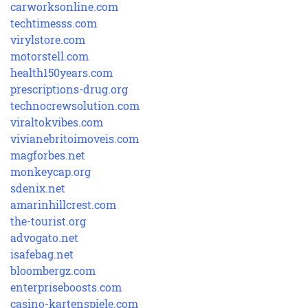
carworksonline.com
techtimesss.com
virylstore.com
motorstell.com
health150years.com
prescriptions-drug.org
technocrewsolution.com
viraltokvibes.com
vivianebritoimoveis.com
magforbes.net
monkeycap.org
sdenix.net
amarinhillcrest.com
the-tourist.org
advogato.net
isafebag.net
bloombergz.com
enterpriseboosts.com
casino-kartenspiele.com