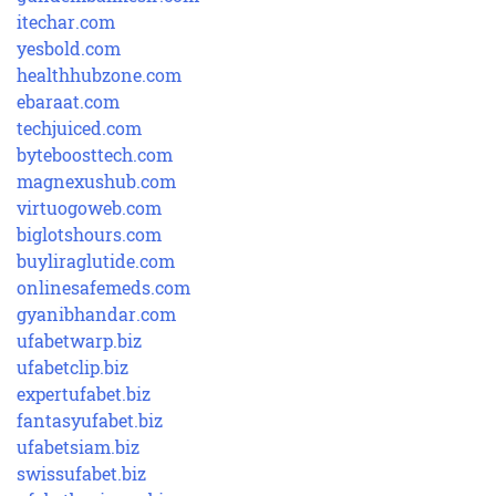
itechar.com
yesbold.com
healthhubzone.com
ebaraat.com
techjuiced.com
byteboosttech.com
magnexushub.com
virtuogoweb.com
biglotshours.com
buyliraglutide.com
onlinesafemeds.com
gyanibhandar.com
ufabetwarp.biz
ufabetclip.biz
expertufabet.biz
fantasyufabet.biz
ufabetsiam.biz
swissufabet.biz