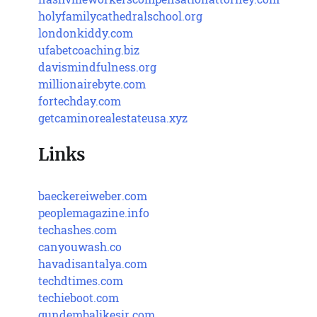
nashvilleworkerscompensationattorney.com
holyfamilycathedralschool.org
londonkiddy.com
ufabetcoaching.biz
davismindfulness.org
millionairebyte.com
fortechday.com
getcaminorealestateusa.xyz
Links
baeckereiweber.com
peoplemagazine.info
techashes.com
canyouwash.co
havadisantalya.com
techdtimes.com
techieboot.com
gundembalikesir.com