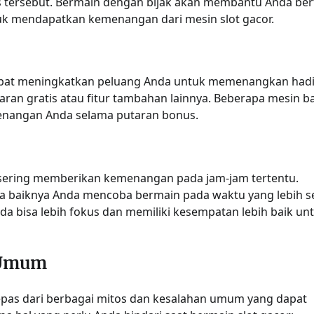
as tersebut. Bermain dengan bijak akan membantu Anda be
uk mendapatkan kemenangan dari mesin slot gacor.
g dapat meningkatkan peluang Anda untuk memenangkan had
ran gratis atau fitur tambahan lainnya. Beberapa mesin 
nangan Anda selama putaran bonus.
 sering memberikan kemenangan pada jam-jam tertentu.
ada baiknya Anda mencoba bermain pada waktu yang lebih s
nda bisa lebih fokus dan memiliki kesempatan lebih baik un
 Umum
 lepas dari berbagai mitos dan kesalahan umum yang dapat