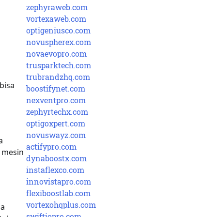
zephyraweb.com
vortexaweb.com
optigeniusco.com
novuspherex.com
novaevopro.com
trusparktech.com
trubrandzhq.com
bisa
boostifynet.com
nexventpro.com
zephyrtechx.com
optigoxpert.com
novuswayz.com
a
actifypro.com
h mesin
dynaboostx.com
instaflexco.com
innovistapro.com
flexiboostlab.com
vortexohqplus.com
da