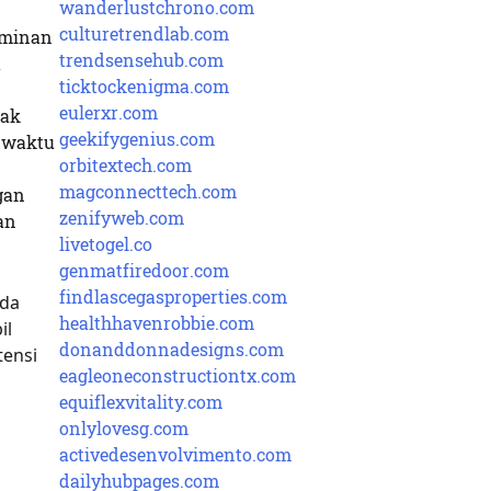
wanderlustchrono.com
culturetrendlab.com
jaminan
trendsensehub.com
u
ticktockenigma.com
eulerxr.com
dak
geekifygenius.com
 waktu
orbitextech.com
magconnecttech.com
gan
zenifyweb.com
an
livetogel.co
genmatfiredoor.com
findlascegasproperties.com
nda
healthhavenrobbie.com
il
donanddonnadesigns.com
tensi
eagleoneconstructiontx.com
equiflexvitality.com
onlylovesg.com
activedesenvolvimento.com
dailyhubpages.com