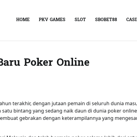
HOME
PKV GAMES
SLOT
SBOBET88
CAS
Baru Poker Online
ahun terakhir, dengan jutaan pemain di seluruh dunia mas
satu bintang yang sedang naik daun di dunia poker online
 membuat gebrakan dengan keterampilannya yang menges