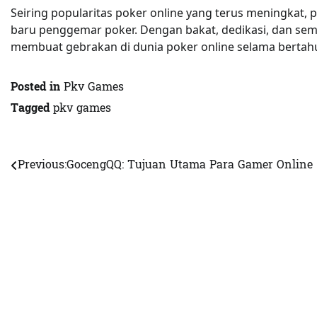
Seiring popularitas poker online yang terus meningkat
baru penggemar poker. Dengan bakat, dedikasi, dan sem
membuat gebrakan di dunia poker online selama bertah
Posted in
Pkv Games
Tagged
pkv games
Previous:
GocengQQ: Tujuan Utama Para Gamer Online
Post
navigation