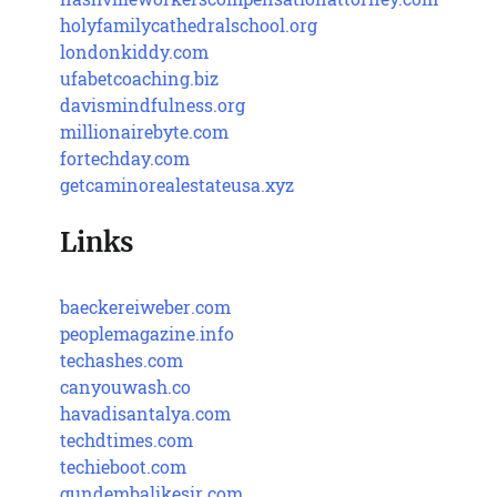
nashvilleworkerscompensationattorney.com
holyfamilycathedralschool.org
londonkiddy.com
ufabetcoaching.biz
davismindfulness.org
millionairebyte.com
fortechday.com
getcaminorealestateusa.xyz
Links
baeckereiweber.com
peoplemagazine.info
techashes.com
canyouwash.co
havadisantalya.com
techdtimes.com
techieboot.com
gundembalikesir.com