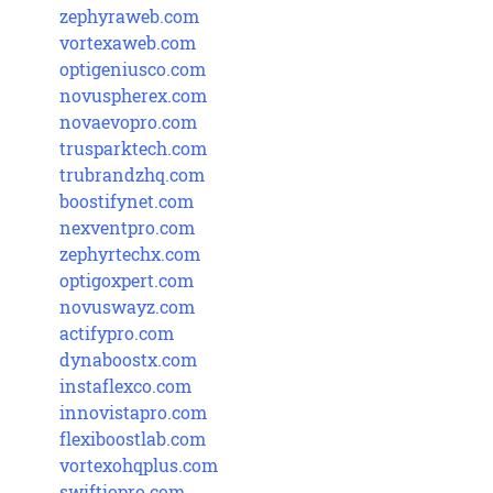
zephyraweb.com
vortexaweb.com
optigeniusco.com
novuspherex.com
novaevopro.com
trusparktech.com
trubrandzhq.com
boostifynet.com
nexventpro.com
zephyrtechx.com
optigoxpert.com
novuswayz.com
actifypro.com
dynaboostx.com
instaflexco.com
innovistapro.com
flexiboostlab.com
vortexohqplus.com