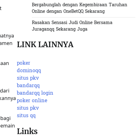
u
Bergabunglah dengan Kegembiraan Taruhan
t
Online dengan OneBetQQ Sekarang
Rasakan Sensasi Judi Online Bersama
Juraganqq Sekarang Juga
uatnya
namen
LINK LAINNYA
raan
poker
a
dominoqq
situs pkv
bandarqq
dari
bandarqq login
ekannya
poker online
situs pkv
situs qq
rbagi
 pemain
Links