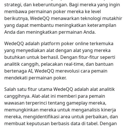
strategi, dan keberuntungan. Bagi mereka yang ingin
membawa permainan poker mereka ke level
berikutnya, WedeQQ menawarkan teknologi mutakhir
yang dapat membantu meningkatkan keterampilan
Anda dan meningkatkan permainan Anda.
WedeQQ adalah platform poker online terkemuka
yang menyediakan alat dengan alat yang mereka
butuhkan untuk berhasil. Dengan fitur-fitur seperti
analitik canggih, pelacakan real-time, dan bantuan
bertenaga AI, WedeQQ merevolusi cara pemain
mendekati permainan poker.
Salah satu fitur utama WedeQQ adalah alat analitik
canggihnya. Alat-alat ini memberi para pemain
wawasan terperinci tentang gameplay mereka,
memungkinkan mereka untuk menganalisis kinerja
mereka, mengidentifikasi area untuk perbaikan, dan
membuat keputusan berbasis data di tabel. Dengan