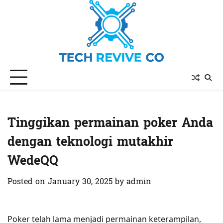
Skip
to
content
Tinggikan permainan poker Anda
dengan teknologi mutakhir
WedeQQ
Posted on
January 30, 2025
by
admin
Poker telah lama menjadi permainan keterampilan,