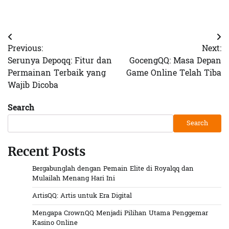
Post
Previous:
Next:
navigation
Serunya Depoqq: Fitur dan
GocengQQ: Masa Depan
Permainan Terbaik yang
Game Online Telah Tiba
Wajib Dicoba
Search
Search
Recent Posts
Bergabunglah dengan Pemain Elite di Royalqq dan
Mulailah Menang Hari Ini
ArtisQQ: Artis untuk Era Digital
Mengapa CrownQQ Menjadi Pilihan Utama Penggemar
Kasino Online