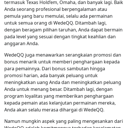
termasuk Texas Hold’em, Omaha, dan banyak lagi. Baik
Anda seorang profesional berpengalaman atau
pemula yang baru memulai, selalu ada permainan
untuk semua orang di WedeQQ. Ditambah lagi,
dengan beragam pilihan taruhan, Anda dapat bermain
pada level yang sesuai dengan tingkat keahlian dan
anggaran Anda.
WedeQQ juga menawarkan serangkaian promosi dan
bonus menarik untuk memberi penghargaan kepada
para pemainnya. Dari bonus sambutan hingga
promosi harian, ada banyak peluang untuk
meningkatkan uang Anda dan meningkatkan peluang
Anda untuk menang besar. Ditambah lagi, dengan
program loyalitas yang memberikan penghargaan
kepada pemain atas kelanjutan permainan mereka,
Anda akan selalu merasa dihargai di WedeQQ.
Namun mungkin aspek yang paling mengesankan dari