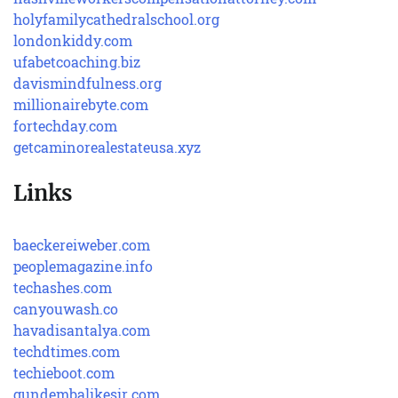
nashvilleworkerscompensationattorney.com
holyfamilycathedralschool.org
londonkiddy.com
ufabetcoaching.biz
davismindfulness.org
millionairebyte.com
fortechday.com
getcaminorealestateusa.xyz
Links
baeckereiweber.com
peoplemagazine.info
techashes.com
canyouwash.co
havadisantalya.com
techdtimes.com
techieboot.com
gundembalikesir.com