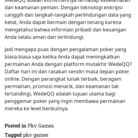
WedeQQ adalah komitmennya terhadap keselamatan
dan keamanan pemain. Dengan teknologi enkripsi
canggih dan langkah-langkah perlindungan data yang
ketat, Anda dapat bermain dengan tenang karena
mengetahui bahwa informasi pribadi dan keuangan
Anda selalu aman dan terlindungi.
Jadi mengapa puas dengan pengalaman poker yang
biasa-biasa saja ketika Anda dapat meningkatkan
permainan Anda dengan platform mutakhir WedeQQ?
Daftar hari ini dan rasakan sendiri masa depan poker
online. Dengan perangkat lunak terbaik, beragam
permainan, promosi menarik, dan keamanan tak
tertandingi, WedeQQ adalah tujuan utama bagi
penggemar poker yang ingin membawa permainan
mereka ke level berikutnya.
Posted in
Pkv Games
Tagged
pkv games