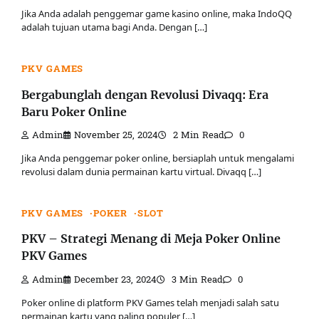
Jika Anda adalah penggemar game kasino online, maka IndoQQ
adalah tujuan utama bagi Anda. Dengan […]
PKV GAMES
Bergabunglah dengan Revolusi Divaqq: Era
Baru Poker Online
Admin
November 25, 2024
2 Min Read
0
Jika Anda penggemar poker online, bersiaplah untuk mengalami
revolusi dalam dunia permainan kartu virtual. Divaqq […]
PKV GAMES
POKER
SLOT
PKV – Strategi Menang di Meja Poker Online
PKV Games
Admin
December 23, 2024
3 Min Read
0
Poker online di platform PKV Games telah menjadi salah satu
permainan kartu yang paling populer […]