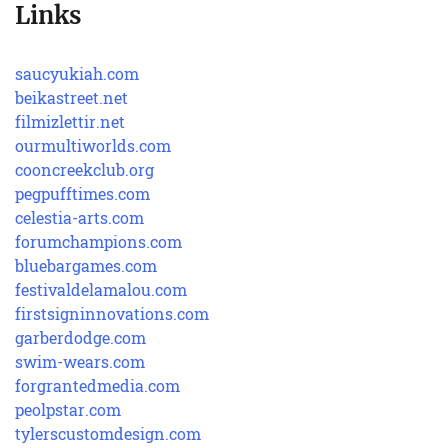
Links
saucyukiah.com
beikastreet.net
filmizlettir.net
ourmultiworlds.com
cooncreekclub.org
pegpufftimes.com
celestia-arts.com
forumchampions.com
bluebargames.com
festivaldelamalou.com
firstsigninnovations.com
garberdodge.com
swim-wears.com
forgrantedmedia.com
peolpstar.com
tylerscustomdesign.com