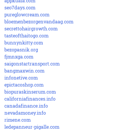
appkuala.com
seo7days.com
pureglowcream.com
bloemenbezorgenvandaag.com
secrettohairgrowth.com
tasteofthaitogo.com
bunnynkitty.com
bezopasnik.org
fjmnxga.com
saigonstartransport.com
bangmaxwin.com
infonetive.com
epictacoshop.com
biopuraskinserum.com
californiafinances.info
canadafinance.info
nevadamoney.info
rimene.com
ledepanneur-pigalle.com