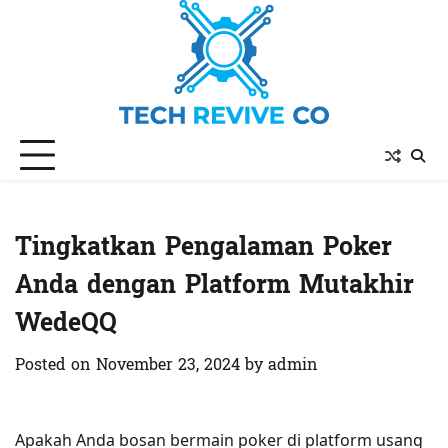
Skip
to
content
Tingkatkan Pengalaman Poker
Anda dengan Platform Mutakhir
WedeQQ
Posted on
November 23, 2024
by
admin
Apakah Anda bosan bermain poker di platform usang