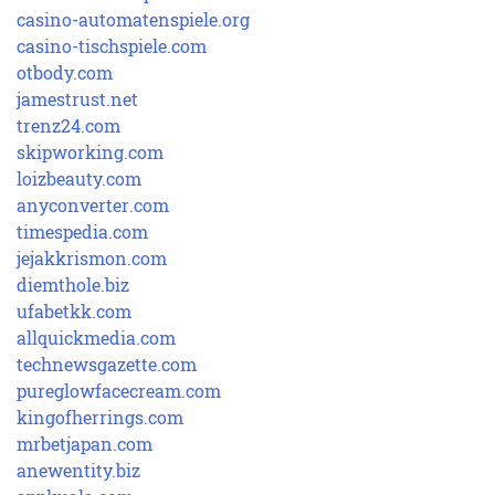
casino-automatenspiele.org
casino-tischspiele.com
otbody.com
jamestrust.net
trenz24.com
skipworking.com
loizbeauty.com
anyconverter.com
timespedia.com
jejakkrismon.com
diemthole.biz
ufabetkk.com
allquickmedia.com
technewsgazette.com
pureglowfacecream.com
kingofherrings.com
mrbetjapan.com
anewentity.biz