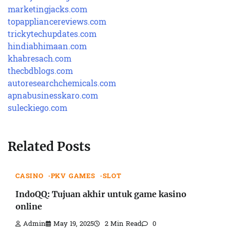
marketingjacks.com
topappliancereviews.com
trickytechupdates.com
hindiabhimaan.com
khabresach.com
thecbdblogs.com
autoresearchchemicals.com
apnabusinesskaro.com
suleckiego.com
Related Posts
CASINO
PKV GAMES
SLOT
IndoQQ: Tujuan akhir untuk game kasino
online
Admin
May 19, 2025
2 Min Read
0