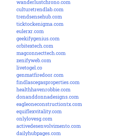
wanderlustchrono.com
culturetrendlab.com
trendsensehub.com
ticktockenigma.com
eulerxr.com
geekifygenius.com
orbitextech.com
magconnecttech.com
zenifyweb.com
livetogel.co
genmatfiredoor.com
findlascegasproperties.com
healthhavenrobbie.com
donanddonnadesigns.com
eagleoneconstructiontx.com
equiflexvitality.com
onlylovesg.com
activedesenvolvimento.com
dailyhubpages.com