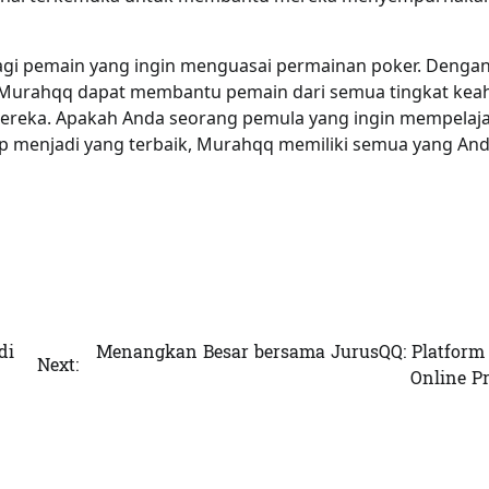
bagi pemain yang ingin menguasai permainan poker. Denga
, Murahqq dapat membantu pemain dari semua tingkat keah
reka. Apakah Anda seorang pemula yang ingin mempelaja
tap menjadi yang terbaik, Murahqq memiliki semua yang An
di
Menangkan Besar bersama JurusQQ: Platform
Next:
Online P