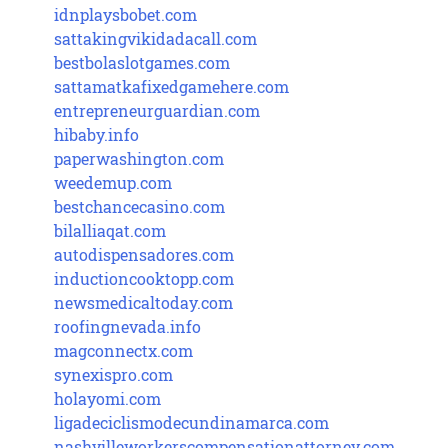
idnplaysbobet.com
sattakingvikidadacall.com
bestbolaslotgames.com
sattamatkafixedgamehere.com
entrepreneurguardian.com
hibaby.info
paperwashington.com
weedemup.com
bestchancecasino.com
bilalliaqat.com
autodispensadores.com
inductioncooktopp.com
newsmedicaltoday.com
roofingnevada.info
magconnectx.com
synexispro.com
holayomi.com
ligadeciclismodecundinamarca.com