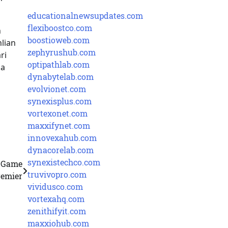
educationalnewsupdates.com
flexiboostco.com
n
boostioweb.com
lian
zephyrushub.com
ri
optipathlab.com
da
dynabytelab.com
evolvionet.com
synexisplus.com
vortexonet.com
maxxifynet.com
innovexahub.com
dynacorelab.com
synexistechco.com
 Game
truvivopro.com
remier
vividusco.com
vortexahq.com
zenithifyit.com
maxxiohub.com