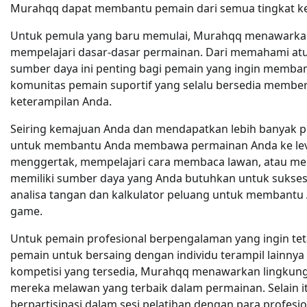
Murahqq dapat membantu pemain dari semua tingkat ke
Untuk pemula yang baru memulai, Murahqq menawarkan
mempelajari dasar-dasar permainan. Dari memahami atur
sumber daya ini penting bagi pemain yang ingin memban
komunitas pemain suportif yang selalu bersedia membe
keterampilan Anda.
Seiring kemajuan Anda dan mendapatkan lebih banyak 
untuk membantu Anda membawa permainan Anda ke level
menggertak, mempelajari cara membaca lawan, atau 
memiliki sumber daya yang Anda butuhkan untuk sukses.
analisa tangan dan kalkulator peluang untuk membantu
game.
Untuk pemain profesional berpengalaman yang ingin te
pemain untuk bersaing dengan individu terampil lainny
kompetisi yang tersedia, Murahqq menawarkan lingkung
mereka melawan yang terbaik dalam permainan. Selain
berpartisipasi dalam sesi pelatihan dengan para pro