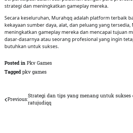
strategi dan meningkatkan gameplay mereka.
Secara keseluruhan, Murahqq adalah platform terbaik 
kekayaan sumber daya, alat, dan peluang yang tersedia
meningkatkan gameplay mereka dan mencapai tujuan me
dasar-dasarnya atau seorang profesional yang ingin te
butuhkan untuk sukses.
Posted in
Pkv Games
Tagged
pkv games
Strategi dan tips yang menang untuk sukses 
Post
Previous:
ratujudiqq
navigation