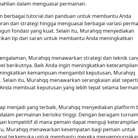
ahlian dalam menguasai permainan.
 berbagai tutorial dan panduan untuk membantu Anda
an dan strategi hingga menguasai berbagai variasi perma
gun fondasi yang kuat. Selain itu, Murahqq menyediakan
rikan tip dan saran untuk membantu Anda meningkatkan
pengalaman, Murahqq menawarkan strategi dan teknik can
 berikutnya. Baik Anda ingin meningkatkan keterampilan
meningkatkan kemampuan mengambil keputusan, Murahqq
 Selain itu, Murahqq menawarkan serangkaian alat seperti
 Anda membuat keputusan yang lebih tepat selama bermai
tap menjadi yang terbaik, Murahqq menyediakan platform 
a dalam permainan berisiko tinggi. Dengan beragam turna
an kompetitif di mana pemain dapat menguji keterampila
 itu, Murahqq menawarkan kesempatan bagi pemain untuk
fesional terkemuka untuk membantu mereka menyempurnaka