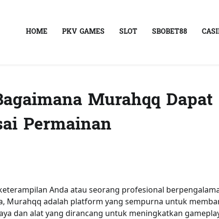
HOME
PKV GAMES
SLOT
SBOBET88
CAS
 Bagaimana Murahqq Dapat
ai Permainan
keterampilan Anda atau seorang profesional berpengalam
ya, Murahqq adalah platform yang sempurna untuk memba
ya dan alat yang dirancang untuk meningkatkan gamepla