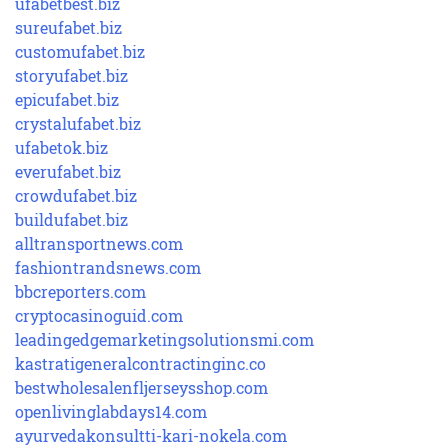
ufabetbest.biz
sureufabet.biz
customufabet.biz
storyufabet.biz
epicufabet.biz
crystalufabet.biz
ufabetok.biz
everufabet.biz
crowdufabet.biz
buildufabet.biz
alltransportnews.com
fashiontrandsnews.com
bbcreporters.com
cryptocasinoguid.com
leadingedgemarketingsolutionsmi.com
kastratigeneralcontractinginc.co
bestwholesalenfljerseysshop.com
openlivinglabdays14.com
ayurvedakonsultti-kari-nokela.com