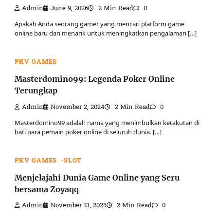
Admin
June 9, 2026
2 Min Read
0
Apakah Anda seorang gamer yang mencari platform game
online baru dan menarik untuk meningkatkan pengalaman […]
PKV GAMES
Masterdomino99: Legenda Poker Online
Terungkap
Admin
November 2, 2024
2 Min Read
0
Masterdomino99 adalah nama yang menimbulkan ketakutan di
hati para pemain poker online di seluruh dunia. […]
PKV GAMES
SLOT
Menjelajahi Dunia Game Online yang Seru
bersama Zoyaqq
Admin
November 13, 2025
2 Min Read
0