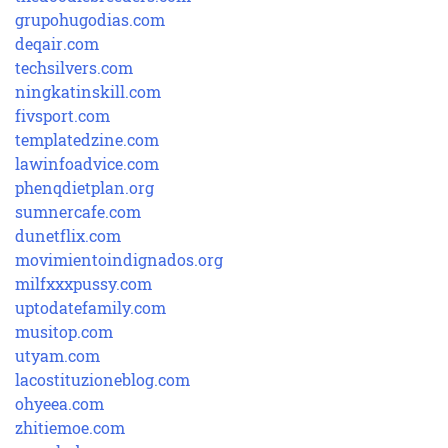
grupohugodias.com
deqair.com
techsilvers.com
ningkatinskill.com
fivsport.com
templatedzine.com
lawinfoadvice.com
phenqdietplan.org
sumnercafe.com
dunetflix.com
movimientoindignados.org
milfxxxpussy.com
uptodatefamily.com
musitop.com
utyam.com
lacostituzioneblog.com
ohyeea.com
zhitiemoe.com