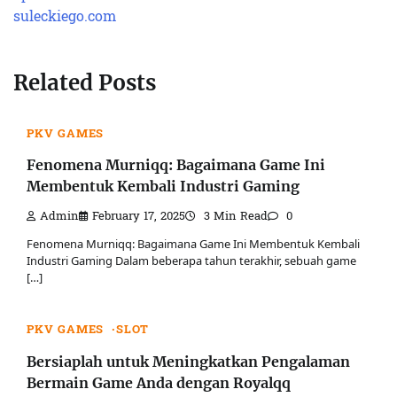
suleckiego.com
Related Posts
PKV GAMES
Fenomena Murniqq: Bagaimana Game Ini
Membentuk Kembali Industri Gaming
Admin
February 17, 2025
3 Min Read
0
Fenomena Murniqq: Bagaimana Game Ini Membentuk Kembali
Industri Gaming Dalam beberapa tahun terakhir, sebuah game
[…]
PKV GAMES
SLOT
Bersiaplah untuk Meningkatkan Pengalaman
Bermain Game Anda dengan Royalqq