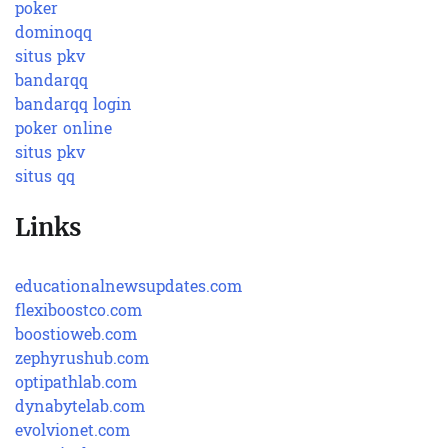
poker
dominoqq
situs pkv
bandarqq
bandarqq login
poker online
situs pkv
situs qq
Links
educationalnewsupdates.com
flexiboostco.com
boostioweb.com
zephyrushub.com
optipathlab.com
dynabytelab.com
evolvionet.com