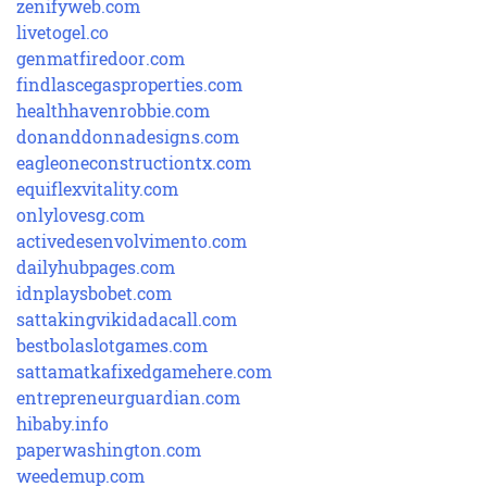
zenifyweb.com
livetogel.co
genmatfiredoor.com
findlascegasproperties.com
healthhavenrobbie.com
donanddonnadesigns.com
eagleoneconstructiontx.com
equiflexvitality.com
onlylovesg.com
activedesenvolvimento.com
dailyhubpages.com
idnplaysbobet.com
sattakingvikidadacall.com
bestbolaslotgames.com
sattamatkafixedgamehere.com
entrepreneurguardian.com
hibaby.info
paperwashington.com
weedemup.com