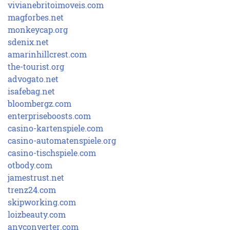
vivianebritoimoveis.com
magforbes.net
monkeycap.org
sdenix.net
amarinhillcrest.com
the-tourist.org
advogato.net
isafebag.net
bloombergz.com
enterpriseboosts.com
casino-kartenspiele.com
casino-automatenspiele.org
casino-tischspiele.com
otbody.com
jamestrust.net
trenz24.com
skipworking.com
loizbeauty.com
anyconverter.com