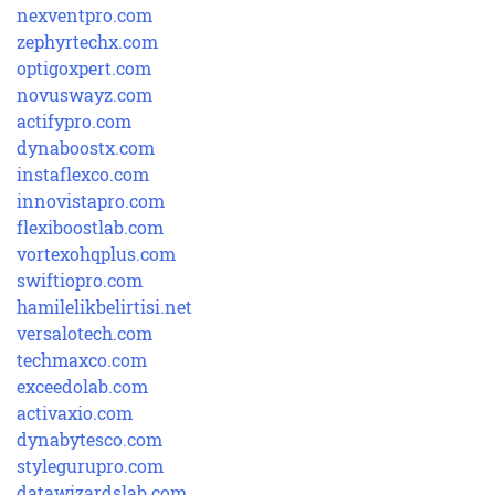
nexventpro.com
zephyrtechx.com
optigoxpert.com
novuswayz.com
actifypro.com
dynaboostx.com
instaflexco.com
innovistapro.com
flexiboostlab.com
vortexohqplus.com
swiftiopro.com
hamilelikbelirtisi.net
versalotech.com
techmaxco.com
exceedolab.com
activaxio.com
dynabytesco.com
stylegurupro.com