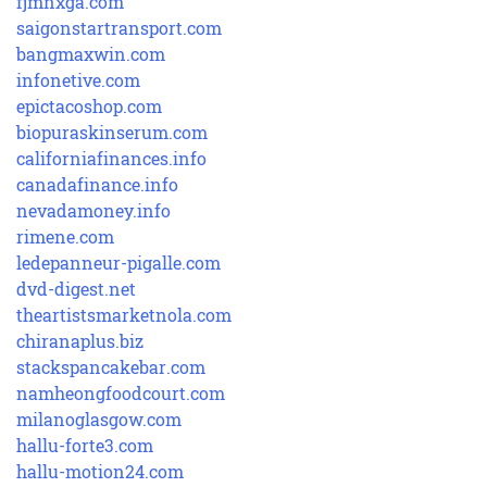
fjmnxga.com
saigonstartransport.com
bangmaxwin.com
infonetive.com
epictacoshop.com
biopuraskinserum.com
californiafinances.info
canadafinance.info
nevadamoney.info
rimene.com
ledepanneur-pigalle.com
dvd-digest.net
theartistsmarketnola.com
chiranaplus.biz
stackspancakebar.com
namheongfoodcourt.com
milanoglasgow.com
hallu-forte3.com
hallu-motion24.com