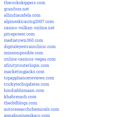
therockskippers.com
granfoss.net
allindiacafela.com
alpineskiracing2007.com
casino-vulkan-online.net
pitrepower.com
mediatown360.com
digitaleyestrainclinic.com
missionposible.com
online-casinos-vegas.com
xfinityrouterlogin.com
marketingjacks.com
topappliancereviews.com
trickytechupdates.com
hindiabhimaan.com
khabresach.com
thecbdblogs.com
autoresearchchemicals.com
apnabusinesskaro.com