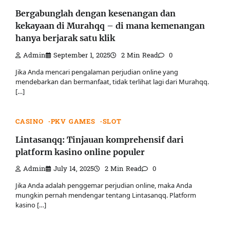
Bergabunglah dengan kesenangan dan
kekayaan di Murahqq – di mana kemenangan
hanya berjarak satu klik
Admin
September 1, 2025
2 Min Read
0
Jika Anda mencari pengalaman perjudian online yang
mendebarkan dan bermanfaat, tidak terlihat lagi dari Murahqq.
[…]
CASINO
PKV GAMES
SLOT
Lintasanqq: Tinjauan komprehensif dari
platform kasino online populer
Admin
July 14, 2025
2 Min Read
0
Jika Anda adalah penggemar perjudian online, maka Anda
mungkin pernah mendengar tentang Lintasanqq. Platform
kasino […]