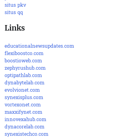
situs pkv
situs qq
Links
educationalnewsupdates.com
flexiboostco.com
boostioweb.com
zephyrushub.com
optipathlab.com
dynabytelab.com
evolvionet.com
synexisplus.com
vortexonet.com
maxxifynet.com
innovexahub.com
dynacorelab.com
synexistechco.com