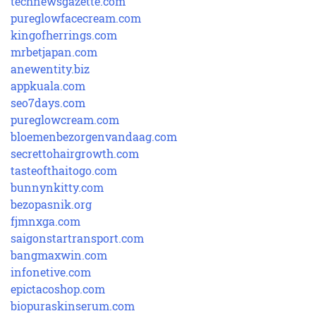
technewsgazette.com
pureglowfacecream.com
kingofherrings.com
mrbetjapan.com
anewentity.biz
appkuala.com
seo7days.com
pureglowcream.com
bloemenbezorgenvandaag.com
secrettohairgrowth.com
tasteofthaitogo.com
bunnynkitty.com
bezopasnik.org
fjmnxga.com
saigonstartransport.com
bangmaxwin.com
infonetive.com
epictacoshop.com
biopuraskinserum.com