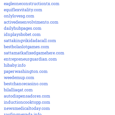
eagleoneconstructiontx.com
equiflexvitality.com
onlylovesg.com
activedesenvolvimento.com
dailyhubpages.com
idnplaysbobet.com
sattakingvikidadacall.com
bestbolaslotgames.com
sattamatkafixedgamehere.com
entrepreneurguardian.com
hibaby.info
paperwashington.com
weedemup.com
bestchancecasino.com
bilalliaqat.com
autodispensadores.com
inductioncooktopp.com
newsmedicaltoday.com