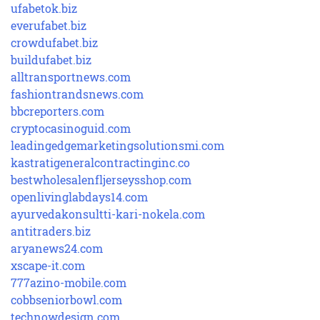
ufabetok.biz
everufabet.biz
crowdufabet.biz
buildufabet.biz
alltransportnews.com
fashiontrandsnews.com
bbcreporters.com
cryptocasinoguid.com
leadingedgemarketingsolutionsmi.com
kastratigeneralcontractinginc.co
bestwholesalenfljerseysshop.com
openlivinglabdays14.com
ayurvedakonsultti-kari-nokela.com
antitraders.biz
aryanews24.com
xscape-it.com
777azino-mobile.com
cobbseniorbowl.com
technowdesign.com