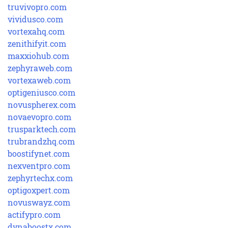
truvivopro.com
vividusco.com
vortexahq.com
zenithifyit.com
maxxiohub.com
zephyraweb.com
vortexaweb.com
optigeniusco.com
novuspherex.com
novaevopro.com
trusparktech.com
trubrandzhq.com
boostifynet.com
nexventpro.com
zephyrtechx.com
optigoxpert.com
novuswayz.com
actifypro.com