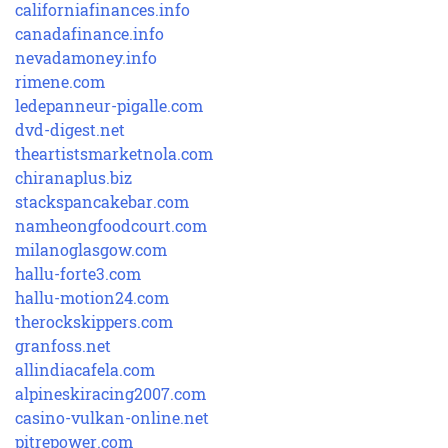
californiafinances.info
canadafinance.info
nevadamoney.info
rimene.com
ledepanneur-pigalle.com
dvd-digest.net
theartistsmarketnola.com
chiranaplus.biz
stackspancakebar.com
namheongfoodcourt.com
milanoglasgow.com
hallu-forte3.com
hallu-motion24.com
therockskippers.com
granfoss.net
allindiacafela.com
alpineskiracing2007.com
casino-vulkan-online.net
pitrepower.com