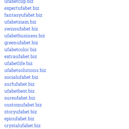
ufabetclip.biz
expertufabet.biz
fantasyufabet.biz
ufabetsiam.biz
swissufabet.biz
ufabetbusiness.biz
greenufabet.biz
ufabetcolor.biz
extraufabet.biz
ufabetlife.biz
ufabetsolutions.biz
socialufabet.biz
surfufabet.biz
ufabetbest.biz
sureufabet.biz
customufabet.biz
storyufabet.biz
epicufabet.biz
crystalufabet.biz