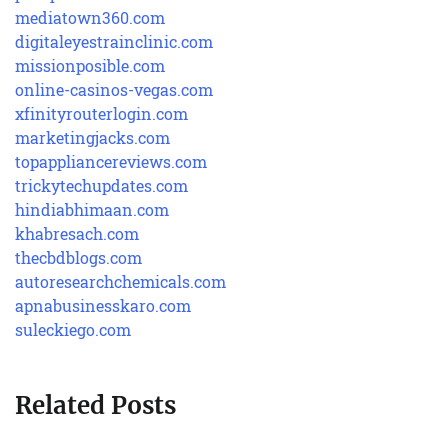
mediatown360.com
digitaleyestrainclinic.com
missionposible.com
online-casinos-vegas.com
xfinityrouterlogin.com
marketingjacks.com
topappliancereviews.com
trickytechupdates.com
hindiabhimaan.com
khabresach.com
thecbdblogs.com
autoresearchchemicals.com
apnabusinesskaro.com
suleckiego.com
Related Posts